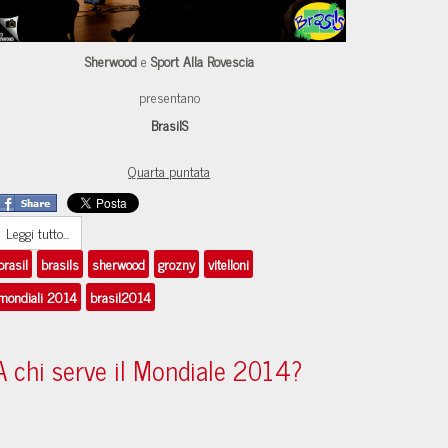
Sherwood
e
Sport Alla Rovescia
presentano
BrasilS
Quarta puntata
Leggi tutto...
brasil
brasils
sherwood
grozny
vitelloni
mondiali 2014
brasil2014
A chi serve il Mondiale 2014?