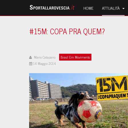
HOME
ATTUALITÀ
#15M: COPA PRA QUEM?
Mario Catapano
Brasil Em Movimento
14 Maggio 2014