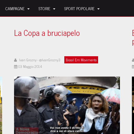
CAMPAGNE
STORIE
SPORT POPOLARE
La Copa a bruciapelo
Ivan Grozny - @IvanGrozny3
Brasil Em Movimento
03 Maggio 2014