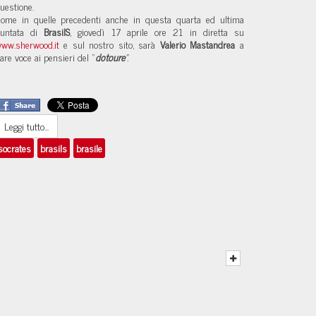
uestione. 
ome in quelle precedenti anche in questa quarta ed ultima 
untata di 
BrasilS
, giovedì 17 aprile ore 21 in diretta su 
ww.sherwood.it
 e sul nostro sito, sarà 
Valerio Mastandrea
 a 
are voce ai pensieri del "
dotoure
". 
Leggi tutto...
socrates
brasils
brasile