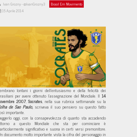
Ivan Grozny - @IvanGrozny3
Brasil Em Movimento
15 Aprile 2014
embrano lontani i giorni dell'entusiasmo e della felicità dei 
rasiliani per avere ottenuto l'assegnazione del Mondiale. Il 
14 
ovembre 2007
, 
Socrates
, nella sua rubrica settimanale su la 
olha de Sao Paulo,
 scriveva il suo pensiero su questo fatto 
osì importante. 
eggerlo oggi, con la consapevolezza di quanto sta accadendo 
ttorno a questo Mondiale che sta per cominciare è 
articolarmente significativo e suona in certi versi premonitore. 
n documento molto importante vista la cifra del personaggio in 