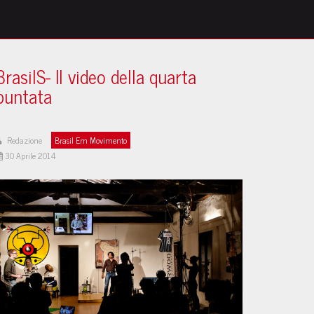
BrasilS- Il video della quarta
puntata
Redazione
Brasil Em Movimento
30 Aprile 2014