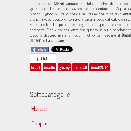
La storia di
Mikkel Jensen
ha fatto il giro del mondo. 
giornalista danese che sognava di raccontare la Coppa d
Mondo, il gioco più bello che c’è nel Paese che lo ha re-inventa
e che invece decide di tornare a casa a poco dal calcio d’inizi
E' inorridito da quello che organizzare questa competizio
comporta. E dalle conseguenze che questo ha sulla popolazion
Bisogna davvero avere un buon motivo per lasciare il
Brasi
Jensen
lo ha di sicuro.
Leggi tutto...
brasil
brasils
grozny
mondiali
brasil2014
Sottocategorie
Mondiali
Olimpiadi