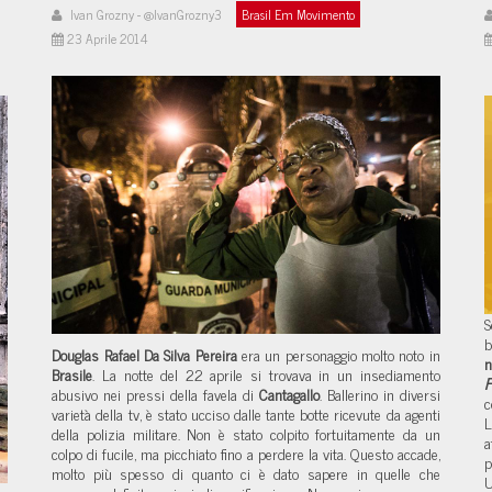
Ivan Grozny - @IvanGrozny3
Brasil Em Movimento
23 Aprile 2014
S
b
Douglas Rafael Da Silva Pereira
era un personaggio molto noto in
n
Brasile
. La notte del 22 aprile si trovava in un insediamento
F
abusivo nei pressi della favela di
Cantagallo
. Ballerino in diversi
c
varietà della tv, è stato ucciso dalle tante botte ricevute da agenti
L
della polizia militare. Non è stato colpito fortuitamente da un
a
colpo di fucile, ma picchiato fino a perdere la vita. Questo accade,
p
molto più spesso di quanto ci è dato sapere in quelle che
U