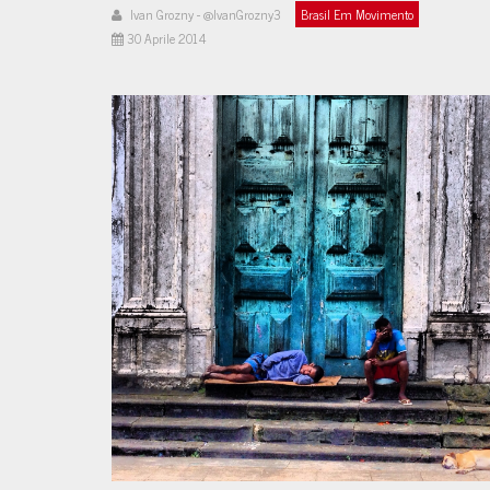
Ivan Grozny - @IvanGrozny3
Brasil Em Movimento
30 Aprile 2014