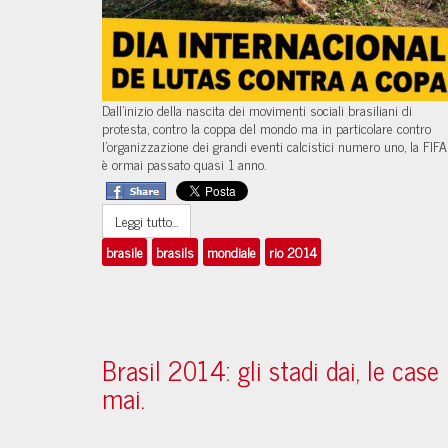
Dall'inizio della nascita dei movimenti sociali brasiliani di
protesta, contro la coppa del mondo ma in particolare contro
l'organizzazione dei grandi eventi calcistici numero uno, la FIFA
è ormai passato quasi 1 anno.
Leggi tutto...
brasile
brasils
mondiale
rio 2014
Brasil 2014: gli stadi dai, le case
mai.