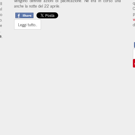
vengono definite azioni di pacificazione. Ne era in corso una
q
Il
anche la notte del 22 aprile.
C
el
p
to
w
o.
d
Leggi tutto...
ne
e.
le
,