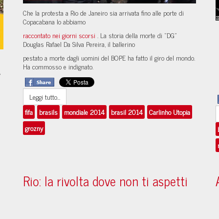
Che la protesta a Rio de Janeiro sia arrivata fino alle porte di
Copacabana lo abbiamo
raccontato nei giorni scorsi
. La storia della morte di “DG”
Douglas Rafael Da Silva Pereira, il ballerino
pestato a morte dagli uomini del BOPE ha fatto il giro del mondo.
Ha commosso e indignato.
,
Leggi tutto...
fifa
brasils
mondiale 2014
brasil 2014
Carlinho Utopia
grozny
Rio: la rivolta dove non ti aspetti