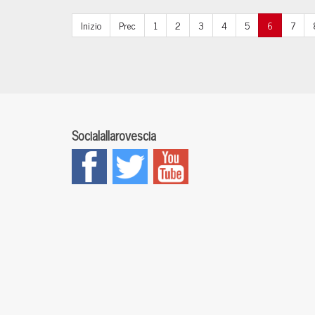
Inizio
Prec
1
2
3
4
5
6
7
Socialallarovescia