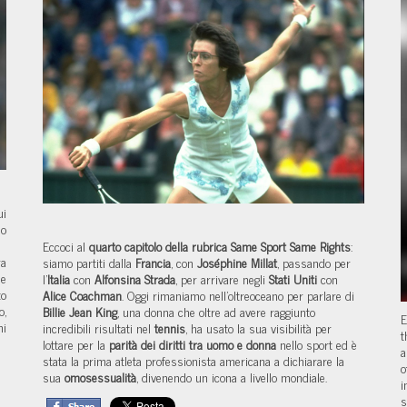
ui
mo
Eccoci al
quarto capitolo della rubrica Same Sport Same Rights
:
ra
siamo partiti dalla
Francia
, con
Joséphine Millat
, passando per
ne
l'
Italia
con
Alfonsina Strada
, per arrivare negli
Stati Uniti
con
to
Alice Coachman
. Oggi r
imaniamo nell'oltreoceano per parlare di
o,
Billie Jean King
, una donna che oltre ad avere raggiunto
E
hi
incredibili risultati nel
tennis
, ha usato la sua visibilità per
t
lottare per la
parità dei diritti tra uomo e donna
nello sport ed è
a
stata la prima atleta professionista americana a dichiarare la
o
sua
omosessualità
, divenendo un icona a livello mondiale.
i
s