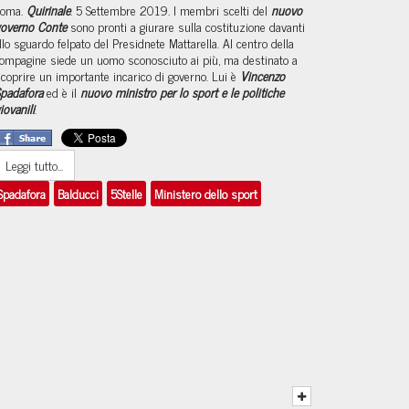
oma.
Quirinale
. 5 Settembre 2019. I membri scelti del
nuovo
overno Conte
sono pronti a giurare sulla costituzione davanti
llo sguardo felpato del Presidnete Mattarella. Al centro della
ompagine siede un uomo sconosciuto ai più, ma destinato a
icoprire un importante incarico di governo. Lui è
Vincenzo
padafora
ed è il
nuovo ministro per lo sport e le politiche
iovanili
.
Leggi tutto...
Spadafora
Balducci
5Stelle
Ministero dello sport