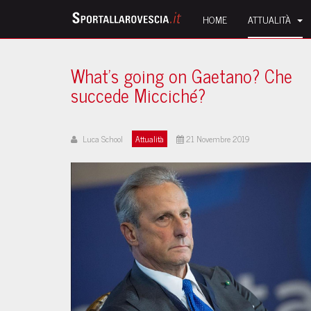
HOME
ATTUALITÀ
What’s going on Gaetano? Che
succede Micciché?
Luca School
Attualità
21 Novembre 2019