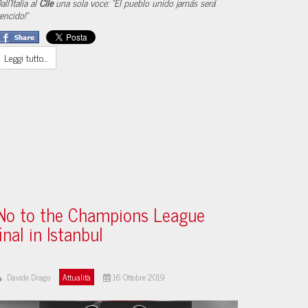
all’Italia al
Cile
una sola voce: “El pueblo unido jamás será
encido!”
Leggi tutto...
No to the Champions League
final in Istanbul
Davide Drago
Attualità
16 Ottobre 2019