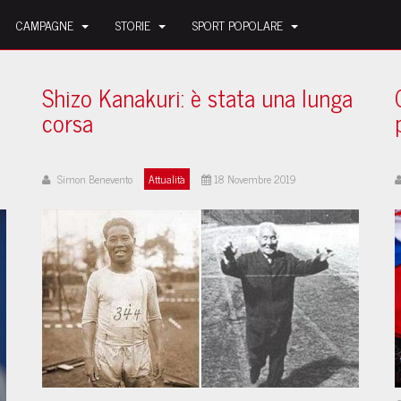
CAMPAGNE
STORIE
SPORT POPOLARE
Shizo Kanakuri: è stata una lunga
corsa
Simon Benevento
Attualità
18 Novembre 2019