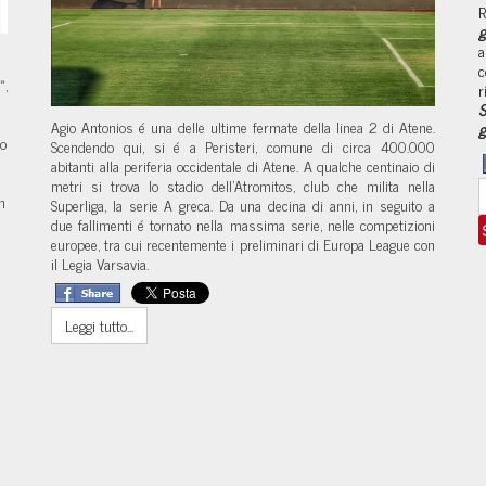
R
g
a
c
»,
r
S
Agio Antonios é una delle ultime fermate della linea 2 di Atene.
g
to
Scendendo qui, si é a Peristeri, comune di circa 400.000
abitanti alla periferia occidentale di Atene. A qualche centinaio di
metri si trova lo stadio dell'Atromitos, club che milita nella
n
Superliga, la serie A greca. Da una decina di anni, in seguito a
due fallimenti é tornato nella massima serie, nelle competizioni
europee, tra cui recentemente i preliminari di Europa League con
il Legia Varsavia.
Leggi tutto...