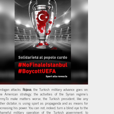
rdogan attacks
Rojava
, the Turkish military advance goes on;
he American strategy; the activities of the Syrian regime’s
rmy.To make matters worse, the Turkish president, like any
ther dictator, is using sport as propaganda and as means for
ncreasing his power. You can not, indeed, turn a blind eye to the
hameful military operation of the Turkish government; to