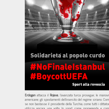
Erdogan
attacca il
Rojava
, l’avanzata turca prosegue; le manov
americane; gli spostamenti dell’esercito del regime siriano. Co
se non bastasse il presidente della Turchia, come tutti i dittator
utilizza ancora una volta lo sport come propaganda e co