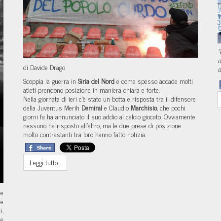
"
d
di Davide Drago
d
Scoppia la guerra in
Siria del Nord
e come spesso accade molti
atleti prendono posizione in maniera chiara e forte.
Nella giornata di ieri c'è stato un botta e risposta tra il difensore
della Juventus Merih
Demiral
e Claudio
Marchisio
, che pochi
giorni fa ha annunciato il suo addio al calcio giocato. Ovviamente
nessuno ha risposto all'altro, ma le due prese di posizione
molto contrastanti tra loro hanno fatto notizia.
Leggi tutto...
re
me
i,
me