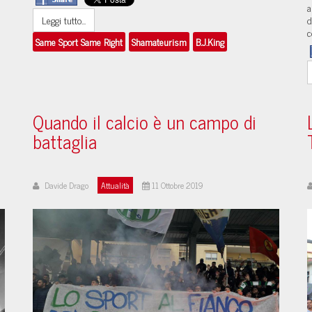
a
d
Leggi tutto...
c
Same Sport Same Right
Shamateurism
B.J.King
Quando il calcio è un campo di
battaglia
Davide Drago
Attualità
11 Ottobre 2019