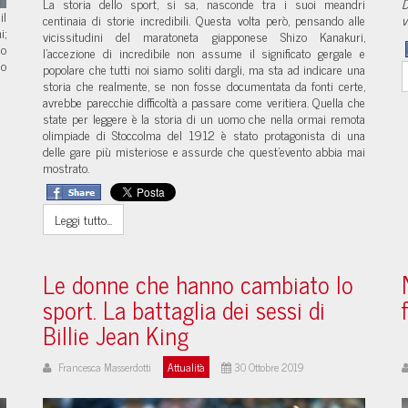
La storia dello sport, si sa, nasconde tra i suoi meandri
D
il
centinaia di storie incredibili. Questa volta però, pensando alle
v
i;
vicissitudini del maratoneta giapponese Shizo Kanakuri,
co
l'accezione di incredibile non assume il significato gergale e
io
popolare che tutti noi siamo soliti dargli, ma sta ad indicare una
storia che realmente, se non fosse documentata da fonti certe,
avrebbe parecchie difficoltà a passare come veritiera. Quella che
state per leggere è la storia di un uomo che nella ormai remota
olimpiade di Stoccolma del 1912 è stato protagonista di una
delle gare più misteriose e assurde che quest'evento abbia mai
mostrato.
Leggi tutto...
Le donne che hanno cambiato lo
sport. La battaglia dei sessi di
Billie Jean King
Francesca Masserdotti
Attualità
30 Ottobre 2019