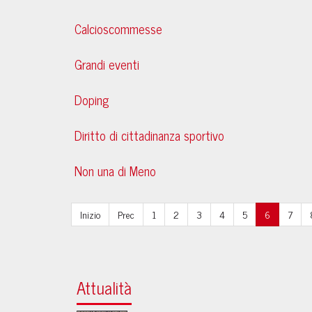
Calcioscommesse
Grandi eventi
Doping
Diritto di cittadinanza sportivo
Non una di Meno
Inizio
Prec
1
2
3
4
5
6
7
Attualità