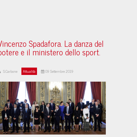
Vincenzo Spadafora. La danza del
potere e il ministero dello sport.
S.Carbone
Attualità
09 Settembre 2019