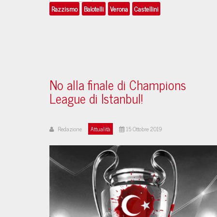
Razzismo
Balotelli
Verona
Castellini
No alla finale di Champions
League di Istanbul!
Redazione
Attualità
15 Ottobre 2019