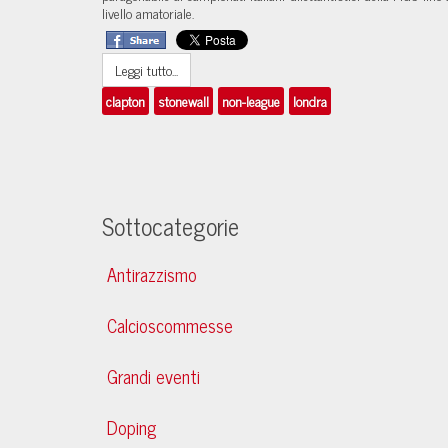
livello amatoriale.
Leggi tutto...
clapton
stonewall
non-league
londra
Sottocategorie
Antirazzismo
Calcioscommesse
Grandi eventi
Doping