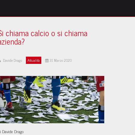
Si chiama calcio o si chiama
azienda?
Davide Drago
Attualità
31 Marzo 2020
i Davide Drago