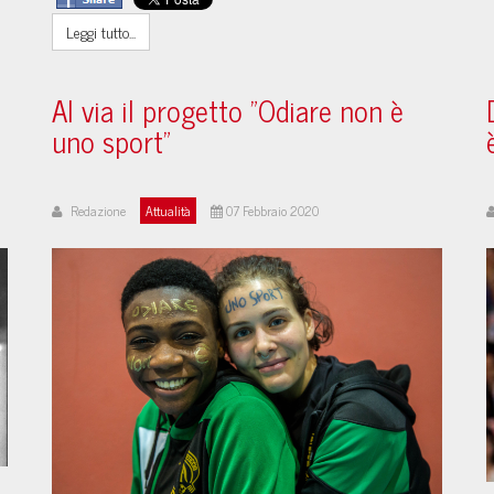
Leggi tutto...
Al via il progetto "Odiare non è
uno sport"
Redazione
Attualità
07 Febbraio 2020