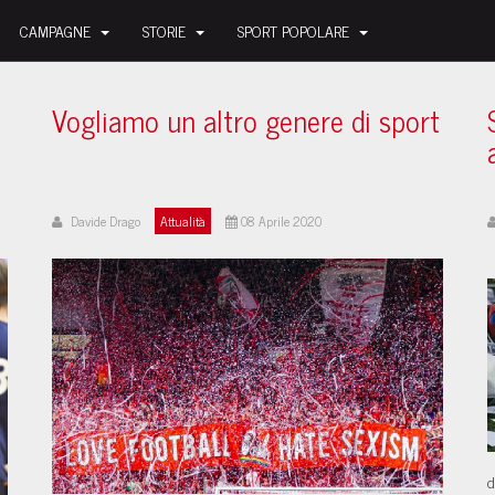
CAMPAGNE
STORIE
SPORT POPOLARE
Vogliamo un altro genere di sport
Davide Drago
Attualità
08 Aprile 2020
d