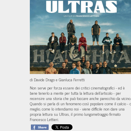
di Davide Drago e Gianluca Ferretti
Non serve per forza essere dei critici cinematografici - ed è
bene tenerlo a mente per tutta la lettura dell’articolo - per
recensire una storia che può toccare anche parecchio da vicino.
Quando si parla di un fenomeno così popolare come il calcio - 
meglio, come lo intendiamo noi - viene difficile non dare una
propria lettura su Ultras, il primo lungometraggio firmato
Francesco Lettieri.