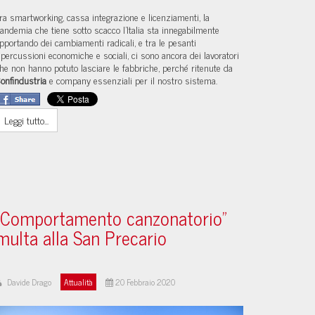
ra smartworking, cassa integrazione e licenziamenti, la
andemia che tiene sotto scacco l’Italia sta innegabilmente
pportando dei cambiamenti radicali, e tra le pesanti
ipercussioni economiche e sociali, ci sono ancora dei lavoratori
he non hanno potuto lasciare le fabbriche, perché ritenute da
onfindustria
e company essenziali per il nostro sistema.
Leggi tutto...
"Comportamento canzonatorio"
multa alla San Precario
Davide Drago
Attualità
20 Febbraio 2020