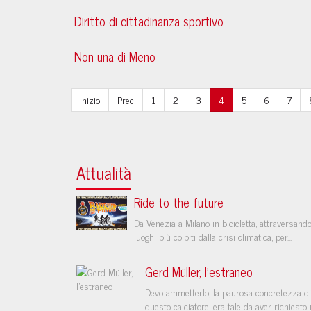
Diritto di cittadinanza sportivo
Non una di Meno
Inizio
Prec
1
2
3
4
5
6
7
Attualità
Ride to the future
Da Venezia a Milano in bicicletta, attraversando
luoghi più colpiti dalla crisi climatica, per...
Gerd Müller, l’estraneo
Devo ammetterlo, la paurosa concretezza di
questo calciatore, era tale da aver richiesto