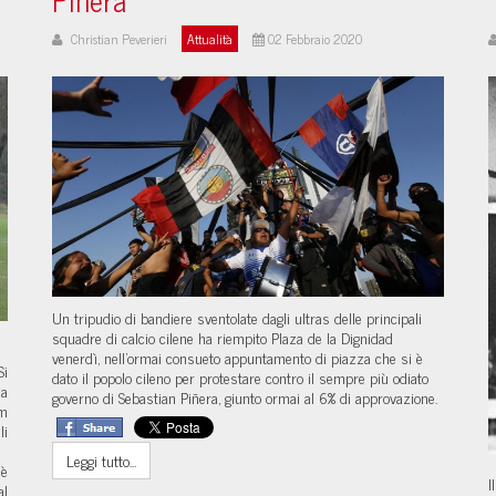
Christian Peverieri
Attualità
02 Febbraio 2020
Un tripudio di bandiere sventolate dagli ultras delle principali
squadre di calcio cilene ha riempito Plaza de la Dignidad
venerdì, nell’ormai consueto appuntamento di piazza che si è
Si
dato il popolo cileno per protestare contro il sempre più odiato
ma
governo di Sebastian Piñera, giunto ormai al 6% di approvazione.
am
li
Leggi tutto...
 è
I
al