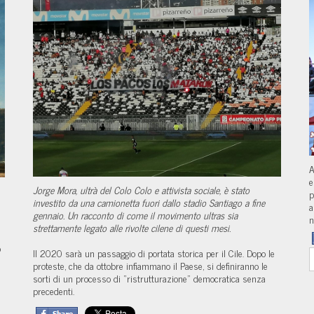
A
e
Jorge Mora, ultrà del Colo Colo e attivista sociale, è stato
p
investito da una camionetta fuori dallo stadio Santiago a fine
a
gennaio. Un racconto di come il movimento ultras sia
n
strettamente legato alle rivolte cilene di questi mesi.
o
Il 2020 sarà un passaggio di portata storica per il Cile. Dopo le
proteste, che da ottobre infiammano il Paese, si definiranno le
sorti di un processo di “ristrutturazione” democratica senza
precedenti.