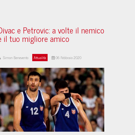
Divac e Petrovic: a volte il nemico
è il tuo migliore amico
Simon Benevento
Attualità
06 Febbraio 2020