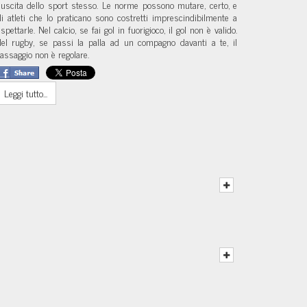
iuscita dello sport stesso. Le norme possono mutare, certo, e
li atleti che lo praticano sono costretti imprescindibilmente a
ispettarle. Nel calcio, se fai gol in fuorigioco, il gol non è valido.
el rugby, se passi la palla ad un compagno davanti a te, il
assaggio non è regolare.
Leggi tutto...