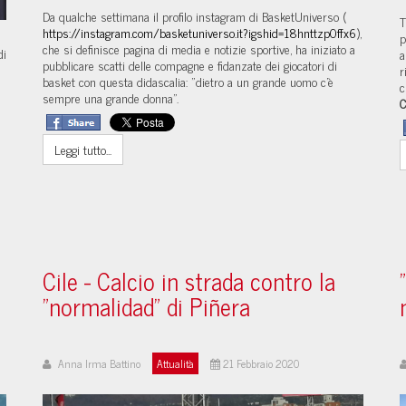
Da qualche settimana il profilo instagram di BasketUniverso (
T
https://instagram.com/basketuniverso.it?igshid=18hnttzp0ffx6
),
p
che si definisce pagina di media e notizie sportive, ha iniziato a
di
a
pubblicare scatti delle compagne e fidanzate dei giocatori di
r
basket con questa didascalia: "dietro a un grande uomo c’è
c
sempre una grande donna".
C
Leggi tutto...
Cile - Calcio in strada contro la
"normalidad" di Piñera
Anna Irma Battino
Attualità
21 Febbraio 2020