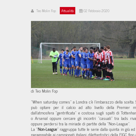
Teo Molin Fop
Attualità
02 Febbraio 2020
di Teo Molin Fop
“When saturday comes” a Londra c'è l'imbarazzo della scelta. 
può optare per il calcio ad alto livello della Premier 
dall'atmosfera “gentrificata” e costosa sugli spalti di Tottenh
o Arsenal oppure cercare gli incontri “casuali” tra lads riva
oppure perdersi tra la miriade di partite della “Non-League”.
La “
Non-League
” raggruppa tutte le serie dalla quinta in giù ed
paragonabile ai campionati italiani dilettantistici della FIGC fino 