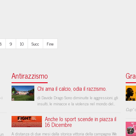
8
9
10
Succ
Fine
Antirazzismo
Gra
Chi ama il calcio, odia il razzismo.
 i
di Davide Drago Sono diminuite le aggressioni, gli
insulti, le minacce e la violenza nel mondo del...
Cup"
d
Anche lo sport scende in piazza il
16 Dicembre
A distanza di due mesi dalla storica vittoria della campagna We
 un