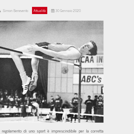
Simon Benevento
Attualità
30 Gennaio 2020
l regolamento di uno sport è imprescindibile per la corretta