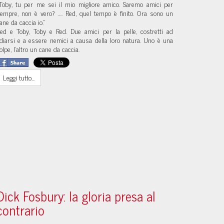
Toby, tu per me sei il mio migliore amico. Saremo amici per
empre, non è vero? …. Red, quel tempo è finito. Ora sono un
ane da caccia io.”
ed e Toby, Toby e Red. Due amici per la pelle, costretti ad
diarsi e a essere nemici a causa della loro natura. Uno è una
olpe, l'altro un cane da caccia.
Leggi tutto...
Dick Fosbury: la gloria presa al
contrario