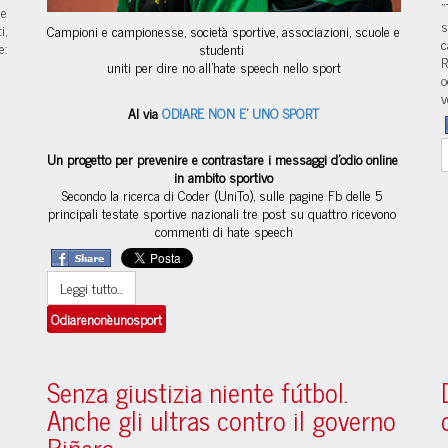
“
me
s
i,
Campioni e campionesse, società sportive, associazioni, scuole e 
c
e:
studenti 
R
uniti per dire no all'hate speech nello sport
o
v
Al via 
ODIARE NON E’ UNO SPORT
Un progetto per prevenire e contrastare i messaggi d'odio online 
in ambito sportivo
Secondo la ricerca di Coder (UniTo), sulle pagine Fb delle 5 
principali testate sportive nazionali tre post su quattro ricevono 
commenti di hate speech
Leggi tutto...
Odiarenonèunosport
Senza giustizia niente fútbol.
Anche gli ultras contro il governo
Piñera