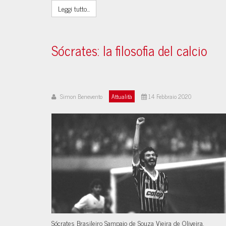
Leggi tutto...
Sócrates: la filosofia del calcio
Simon Benevento
Attualità
14 Febbraio 2020
Sócrates Brasileiro Sampaio de Souza Vieira de Oliveira.