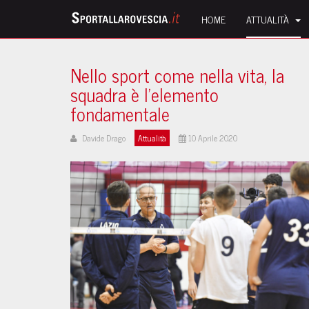
HOME
ATTUALITÀ
Nello sport come nella vita, la
squadra è l’elemento
fondamentale
Davide Drago
Attualità
10 Aprile 2020