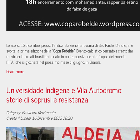
Lo scorso 15 dicembre, presso l'antica stazione ferroviaria di Sao Paulo, Brasile, si è
svolta la prima edizione della
"Copa Rebelde"
. Evento calcistico pensato e creato dai
movimenti sociali brasiliani e nato in contrapposizione alla "coppa del mondo
FIFA" che si giocherà nel prossimo mese di giugno, in Brasile.
Read more
Universidade Indigena e Vila Autodromo:
storie di soprusi e resistenza
Category: Brasil em Movimento
Creato il Lunedì, 16 Dicembre 2013 18:20