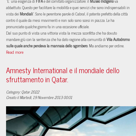
“E’ una esigenza di
FIFA
e del comitato organizzatore: il
Museo Indigeno
va
abbattuto. Questo per facilitare la mobilità e quei servizi che sono indispensabili in
vista dei
Mondiali
”. Sono le perentorie parole di Cabral, il potente prefetto della città
contro il quale da mesi movimenti e non solo sono scesi in piazza. Le ha
pronunciate qualche giorno fa in una occasione ufficiale.
Dal suo punto di vista una vittoria vista la mezza sconfitta che ha dovuto
mandare giù con la sentenza che ha dato ragione alla comunità di
Vila Autodromo
sulle quale anche pendeva la mannaia dello sgombero
. Ma andiamo per ordine.
Read more
Amnesty International e il mondiale dello
sfruttamento in Qatar.
Category: Qatar 2022
Creato il Martedì, 19 Novembre 2013 00:01