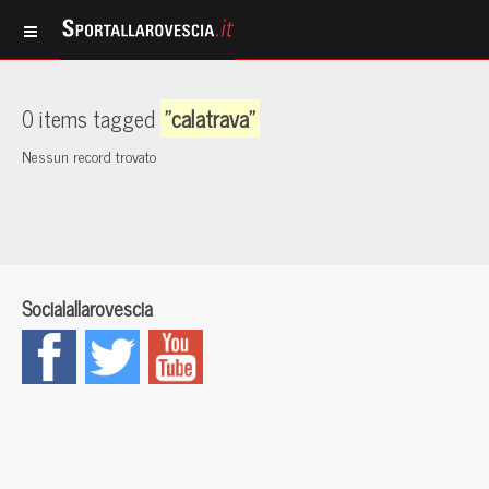
0 items tagged
"calatrava"
Nessun record trovato
Socialallarovescia