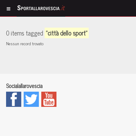
0 items tagged
"città dello sport"
Nessun record trovato
Socialallarovescia