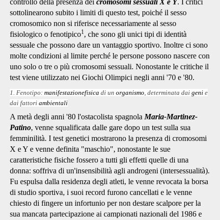
controllo della presenza dei
cromosomi sessuali X e Y
. I critici
sottolinearono subito i limiti di questo test, poiché il sesso
cromosomico non si riferisce necessariamente al sesso
1
fisiologico o fenotipico
, che sono gli unici tipi di identità
sessuale che possono dare un vantaggio sportivo. Inoltre ci sono
molte condizioni al limite perché le persone possono nascere con
uno solo o tre o più cromosomi sessuali. Nonostante le critiche il
test viene utilizzato nei Giochi Olimpici negli anni '70 e '80.
1. Fenotipo:
manifestazione
fisica
di un
organismo
, determinata dai
geni
e
dai fattori
ambientali
A metà degli anni '80 l'ostacolista spagnola
Maria-Martinez-
Patino
, venne squalificata dalle gare dopo un test sulla sua
femminilità. I test genetici mostrarono la presenza di cromosomi
X e Y e venne definita "maschio", nonostante le sue
caratteristiche fisiche fossero a tutti gli effetti quelle di una
donna: soffriva di un'insensibilità agli androgeni (intersessualità).
Fu espulsa dalla residenza degli atleti, le venne revocata la borsa
di studio sportiva, i suoi record furono cancellati e le venne
chiesto di fingere un infortunio per non destare scalpore per la
sua mancata partecipazione ai campionati nazionali del 1986 e