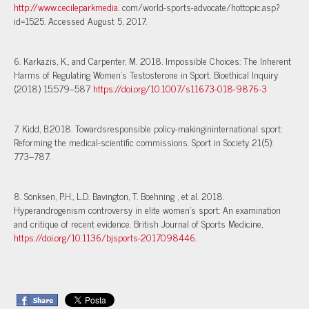
http://www.cecileparkmedia.
com/world-sports-advocate/hottopic.asp?
id=1525. Accessed August 5, 2017.
6. Karkazis, K., and Carpenter, M. 2018. Impossible Choices: The Inherent
Harms of Regulating Women’s Testosterone in Sport. Bioethical Inquiry
(2018) 15:579–587
https://doi.org/10.1007/s11673-018-9876-3
7. Kidd, B.2018. Towardsresponsible policy-makingininternational sport:
Reforming the medical-scientific commissions. Sport in Society 21(5):
773–787.
8. Sönksen, P.H., L.D. Bavington, T. Boehning , et al. 2018.
Hyperandrogenism controversy in elite women’s sport: An examination
and critique of recent evidence. British Journal of Sports Medicine,
https://doi.org/10.1136/bjsports-2017098446.