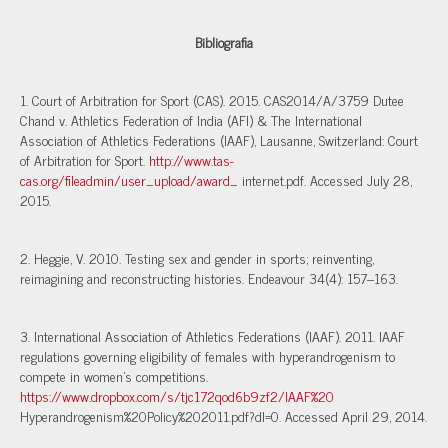
Bibliografia
1. Court of Arbitration for Sport (CAS). 2015. CAS2014/A/3759 Dutee
Chand v. Athletics Federation of India (AFI) & The International
Association of Athletics Federations (IAAF), Lausanne, Switzerland: Court
of Arbitration for Sport.
http://www.tas-
cas.org/fileadmin/user_upload/award_
internet.pdf. Accessed July 28,
2015.
2. Heggie, V. 2010. Testing sex and gender in sports; reinventing,
reimagining and reconstructing histories. Endeavour 34(4): 157–163.
3. International Association of Athletics Federations (IAAF). 2011. IAAF
regulations governing eligibility of females with hyperandrogenism to
compete in women’s competitions.
https://www.dropbox.com/s/tjc172qod6b9zf2/IAAF%20
Hyperandrogenism%20Policy%202011.pdf?dl=0. Accessed April 29, 2014.