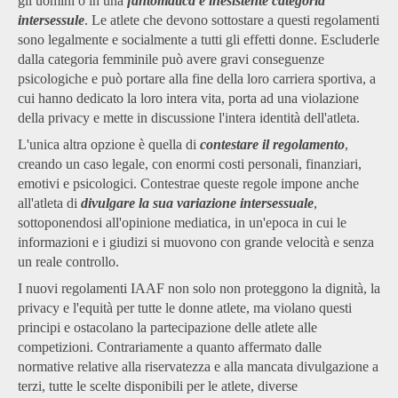
gli uomini o in una
fantomatica e inesistente categoria
intersessule
. Le atlete che devono sottostare a questi regolamenti
sono legalmente e socialmente a tutti gli effetti donne. Escluderle
dalla categoria femminile può avere gravi conseguenze
psicologiche e può portare alla fine della loro carriera sportiva, a
cui hanno dedicato la loro intera vita, porta ad una violazione
della privacy e mette in discussione l'intera identità dell'atleta.
L'unica altra opzione è quella di
contestare il regolamento
,
creando un caso legale, con enormi costi personali, finanziari,
emotivi e psicologici. Contestrae queste regole impone anche
all'atleta di
divulgare la sua variazione intersessuale
,
sottoponendosi all'opinione mediatica, in un'epoca in cui le
informazioni e i giudizi si muovono con grande velocità e senza
un reale controllo.
I nuovi regolamenti IAAF non solo non proteggono la dignità, la
privacy e l'equità per tutte le donne atlete, ma violano questi
principi e ostacolano la partecipazione delle atlete alle
competizioni. Contrariamente a quanto affermato dalle
normative relative alla riservatezza e alla mancata divulgazione a
terzi, tutte le scelte disponibili per le atlete, diverse