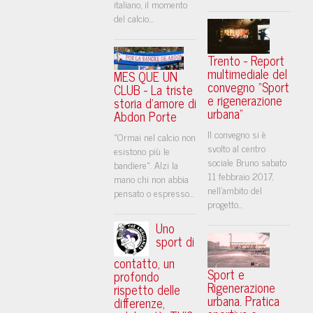
italiano, il momento
del calcio...
Trento - Report
multimediale del
MES QUE UN
convegno "Sport
CLUB - La triste
e rigenerazione
storia d'amore di
urbana"
Abdon Porte
Il convegno si è
«Ormai nel calcio non
svolto al centro
esistono più le
sociale Bruno sabato
bandiere». Alzi la
11 febbraio 2017,
mano chi non abbia
nell'ambito del
pensato o espresso...
progetto...
Uno
sport di
contatto, un
Sport e
profondo
Rigenerazione
rispetto delle
urbana. Pratica
differenze,