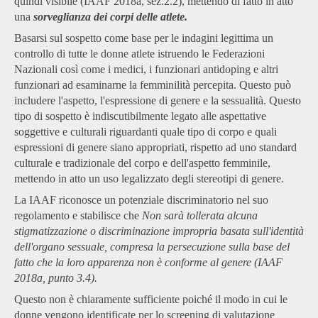
quindi visibile (IAAF 2018a, sez.2.2), mettendo di fatto in atto
una
sorveglianza dei corpi delle atlete.
Basarsi sul sospetto come base per le indagini legittima un
controllo di tutte le donne atlete istruendo le Federazioni
Nazionali così come i medici, i funzionari antidoping e altri
funzionari ad esaminarne la femminilità percepita. Questo può
includere l'aspetto, l'espressione di genere e la sessualità. Questo
tipo di sospetto è indiscutibilmente legato alle aspettative
soggettive e culturali riguardanti quale tipo di corpo e quali
espressioni di genere siano appropriati, rispetto ad uno standard
culturale e tradizionale del corpo e dell'aspetto femminile,
mettendo in atto un uso legalizzato degli stereotipi di genere.
La IAAF riconosce un potenziale discriminatorio nel suo
regolamento e stabilisce che
Non sarà tollerata alcuna
stigmatizzazione o discriminazione impropria basata sull'identità
dell'organo sessuale, compresa la persecuzione sulla base del
fatto che la loro apparenza non è conforme al genere (IAAF
2018a, punto 3.4).
Questo non è chiaramente sufficiente poiché il modo in cui le
donne vengono identificate per lo screening di valutazione