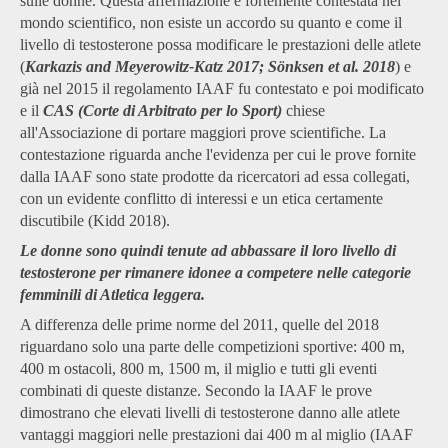
sulle donne. Questa affermazione è fortemente contestata nel
mondo scientifico, non esiste un accordo su quanto e come il
livello di testosterone possa modificare le prestazioni delle atlete
(
Karkazis and Meyerowitz-Katz 2017; Sönksen et al. 2018
) e
già nel 2015 il regolamento IAAF fu contestato e poi modificato
e il
CAS (Corte di Arbitrato per lo Sport)
chiese
all'Associazione di portare maggiori prove scientifiche. La
contestazione riguarda anche l'evidenza per cui le prove fornite
dalla IAAF sono state prodotte da ricercatori ad essa collegati,
con un evidente conflitto di interessi e un etica certamente
discutibile (Kidd 2018).
Le donne sono quindi tenute ad abbassare il loro livello di
testosterone per rimanere idonee a competere nelle categorie
femminili di Atletica leggera.
A differenza delle prime norme del 2011, quelle del 2018
riguardano solo una parte delle competizioni sportive: 400 m,
400 m ostacoli, 800 m, 1500 m, il miglio e tutti gli eventi
combinati di queste distanze. Secondo la IAAF le prove
dimostrano che elevati livelli di testosterone danno alle atlete
vantaggi maggiori nelle prestazioni dai 400 m al miglio (IAAF