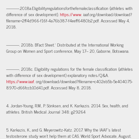
———.2018a.Eligibilityregulationsforthefemaleclassification (athletes with
difference of sex development).
https://www.
iaaf.org/download/download?
filename=2ff4d966-f16f-4a76b387-f4eeff6480b2.pdf. Accessed May 4,
2018.
———. 2018b. BFact Sheet.^ Distributed at the International Working
Group on Women and Sport conference, May 17– 20, Gaborne, Botswana.
———. 2018c. Eligibility regulations for the female classification (athletes
with difference of sex development) explanatory notes/Q&A.
https://www.iaaf.
org/download/download?filename=c402eb5b-5e404075-
8970-d66fccb10d41.pdf. Accessed May 8, 2018.
4. Jordan-Young, R.M., P. Sönksen, and K. Karkazis. 2014. Sex, health, and
athletes. British Medical Journal 348: g29264
5. Karkazis, K., and G. Meyerowitz-Katz. 2017. Why the IAAF’s latest
testosterone study won’t help them at CAS. World Sport Advocate, August.