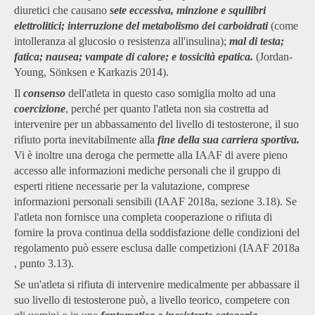
diuretici che causano
sete eccessiva, minzione e squilibri
elettrolitici; interruzione del metabolismo dei carboidrati
(come
intolleranza al glucosio o resistenza all'insulina);
mal di testa;
fatica; nausea; vampate di calore; e tossicità epatica.
(Jordan-
Young, Sönksen e Karkazis 2014).
Il
consenso
dell'atleta in questo caso somiglia molto ad una
coercizione
, perché per quanto l'atleta non sia costretta ad
intervenire per un abbassamento del livello di testosterone, il suo
rifiuto porta inevitabilmente alla
fine della sua carriera sportiva.
Vi è inoltre una deroga che permette alla IAAF di avere pieno
accesso alle informazioni mediche personali che il gruppo di
esperti ritiene necessarie per la valutazione, comprese
informazioni personali sensibili (IAAF 2018a, sezione 3.18). Se
l'atleta non fornisce una completa cooperazione o rifiuta di
fornire la prova continua della soddisfazione delle condizioni del
regolamento può essere esclusa dalle competizioni (IAAF 2018a
, punto 3.13).
Se un'atleta si rifiuta di intervenire medicalmente per abbassare il
suo livello di testosterone può, a livello teorico, competere con