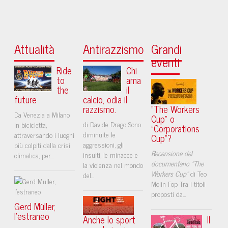
Attualità
Antirazzismo
Grandi
eventi
Ride
Chi
to
ama
the
il
future
calcio, odia il
razzismo.
"The Workers
Da Venezia a Milano
Cup" o
di Davide Drago Sono
in bicicletta,
"Corporations
diminuite le
attraversando i luoghi
Cup"?
aggressioni, gli
più colpiti dalla crisi
Recensione del
insulti, le minacce e
climatica, per...
documentario "The
la violenza nel mondo
Workers Cup"
di Teo
del...
Molin Fop Tra i titoli
proposti da...
Gerd Müller,
l’estraneo
Anche lo sport
Il