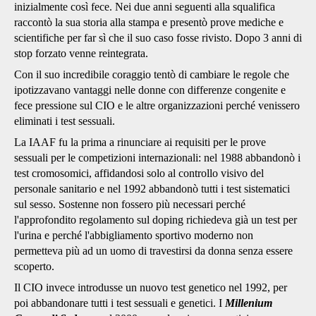
inizialmente così fece. Nei due anni seguenti alla squalifica
raccontò la sua storia alla stampa e presentò prove mediche e
scientifiche per far sì che il suo caso fosse rivisto. Dopo 3 anni di
stop forzato venne reintegrata.
Con il suo incredibile coraggio tentò di cambiare le regole che
ipotizzavano vantaggi nelle donne con differenze congenite e
fece pressione sul CIO e le altre organizzazioni perché venissero
eliminati i test sessuali.
La IAAF fu la prima a rinunciare ai requisiti per le prove
sessuali per le competizioni internazionali: nel 1988 abbandonò i
test cromosomici, affidandosi solo al controllo visivo del
personale sanitario e nel 1992 abbandonò tutti i test sistematici
sul sesso. Sostenne non fossero più necessari perché
l'approfondito regolamento sul doping richiedeva già un test per
l'urina e perché l'abbigliamento sportivo moderno non
permetteva più ad un uomo di travestirsi da donna senza essere
scoperto.
Il CIO invece introdusse un nuovo test genetico nel 1992, per
poi abbandonare tutti i test sessuali e genetici. I
Millenium