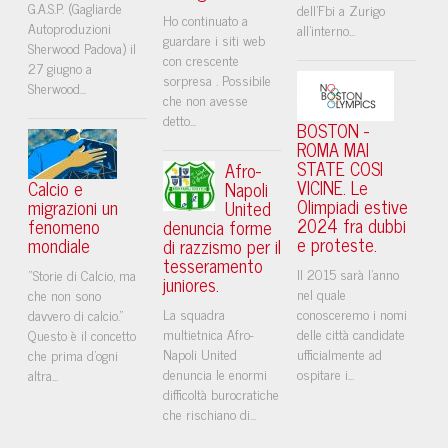
G.A.S.P. (Gagliarde
dell'Fbi a Zurigo
Ho continuato a
Autoproduzioni
all'interno...
guardare i siti web
Sherwood Padova) il
con crescente
27 giugno a
sorpresa . Possibile
Sherwood...
che non avesse
detto...
BOSTON -
ROMA MAI
STATE COSI
Afro-
VICINE. Le
Calcio e
Napoli
Olimpiadi estive
migrazioni un
United
2024 fra dubbi
fenomeno
denuncia forme
e proteste.
mondiale
di razzismo per il
tesseramento
Il 2015 sarà l'anno
“Storie di Calcio, ma
juniores.
nel quale
che non sono
La squadra
conosceremo i nomi
davvero di calcio.”
multietnica Afro-
delle città candidate
Questo è il concetto
Napoli United
ufficialmente ad
che prima d'ogni
denuncia le enormi
ospitare i...
altra...
difficoltà burocratiche
che rischiano di...