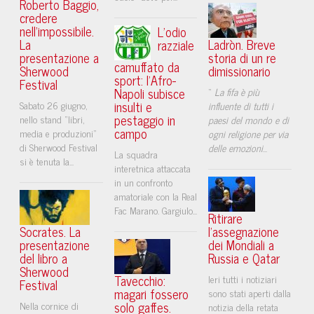
Roberto Baggio,
credere
nell'impossibile.
L’odio
La
Ladròn. Breve
razziale
presentazione a
storia di un re
camuffato da
Sherwood
dimissionario
sport: l’Afro-
Festival
Napoli subisce
“
La fifa è più
insulti e
Sabato 26 giugno,
influente di tutti i
pestaggio in
nello stand “libri,
paesi del mondo e di
campo
media e produzioni”
ogni religione per via
di Sherwood Festival
delle emozioni
...
La squadra
si è tenuta la...
interetnica attaccata
in un confronto
amatoriale con la Real
Fac Marano. Gargiulo...
Ritirare
Socrates. La
l'assegnazione
presentazione
dei Mondiali a
del libro a
Russia e Qatar
Sherwood
Tavecchio:
Ieri tutti i notiziari
Festival
magari fossero
sono stati aperti dalla
solo gaffes.
Nella cornice di
notizia della retata