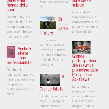
terra
”, poi “
addosso a
mondo dello
subito!
un
...
sport
La vicenda di Luca
Boston. 1967. Alla
Fanesi, tifoso della
Di
maratona di 42 km
Sambenedettese da
corsa
le donne non sono
più di tre settimane
verso
ammesse. "Troppo
all'ospedale di...
il futuro
fragili per coprire...
E’ una storia
semplice quella di
Anche le
Semere ed Abrham,
atlete
una storia semplice e
Grande
sono
profonda. Ed è una
partecipazione
professioniste.
storia che...
alle iniziative
promosse dalla
Non tutte le
Polisportiva
federazioni sportive
Il
Ackapawa
italiane prevedono la
categoria del
La settimana
Grande Rifiuto
professionismo, ma
intercorsa tra il 25
anche...
C’è stato il tempo del
aprile (Festa della
calcio uruguagio, il
Liberazione) ed il 1°
tempo del calcio
maggio (Festa dei...