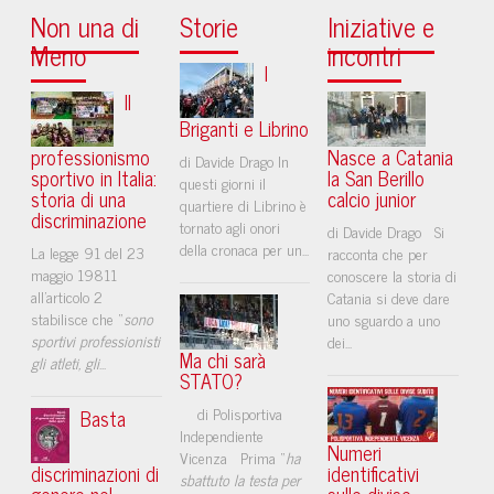
Non una di
Storie
Iniziative e
Meno
incontri
I
Il
Briganti e Librino
professionismo
Nasce a Catania
di Davide Drago In
sportivo in Italia:
la San Berillo
questi giorni il
storia di una
calcio junior
quartiere di Librino è
discriminazione
tornato agli onori
di Davide Drago Si
della cronaca per un...
La legge 91 del 23
racconta che per
maggio 19811
conoscere la storia di
all’articolo 2
Catania si deve dare
stabilisce che “
sono
uno sguardo a uno
sportivi professionisti
dei...
Ma chi sarà
gli atleti, gli
...
STATO?
di Polisportiva
Basta
Independiente
Numeri
Vicenza Prima “
ha
discriminazioni di
identificativi
sbattuto la testa per
genere nel
sulle divise