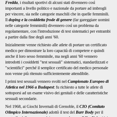
Fredda
, i risultati sportivi di alcuni stati divennero così
importanti a livello politico e nazionale da portare ad imbrogli
per vincere, sia nelle categorie maschili che in quelle femminili.
Il
doping e la cosiddetta frode di genere
(far gareggiare uomini
nelle categorie femminili) divennero così un problema da
regolamentare, con l'introduzione di test sistematici per entrambi
a partire dalla fine degli anni '60.
Inizialmente venne richiesto alle atlete di portare un certificato
medico per dimostrare la loro capacità di competere e quindi
anche il loro sesso femminile, ma negli anni '60 vennero
introdotti i cosiddetti "test sessuali" sistematici, standardizzati e
"scientifici" perché il semplice certificato del medico personale
non venne più ritenuto sufficientemente attendibile.
I primi test sessuali vennero svolti nel
Campionato Europeo di
Atletica nel 1966 a Budapest
: fu richiesto a tutte le atlete di
sottoporsi ad un esame visivo dei genitali e delle caratteristiche
sessuali secondarie.
Nel 1968, ai Giochi Invernali di Grenoble, il
CIO (Comitato
Olimpico Internazionale)
adottò il test del
Barr Body
per il