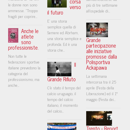
corsa
le donne non sono
più di tre settimane
verso
ammesse. "Troppo
all'ospedale di...
il futuro
fragili per coprire...
E’ una storia
semplice quella di
Anche le
Semere ed Abrham,
atlete
una storia semplice e
Grande
sono
profonda. Ed è una
partecipazione
professioniste.
storia che...
alle iniziative
promosse dalla
Non tutte le
Polisportiva
federazioni sportive
Il
Ackapawa
italiane prevedono la
categoria del
La settimana
Grande Rifiuto
professionismo, ma
intercorsa tra il 25
anche...
C’è stato il tempo del
aprile (Festa della
calcio uruguagio, il
Liberazione) ed il 1°
tempo del calcio
maggio (Festa dei...
italiano, il momento
del calcio...
Trento - Report