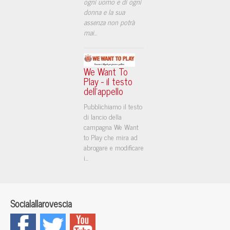
ogni uomo e di ogni
donna e la sua
assenza non potrà
mai
...
We Want To
Play - il testo
dell'appello
Pubblichiamo il testo
di lancio della
campagna We Want
to Play che mira ad
abrogare e modificare
i...
Socialallarovescia