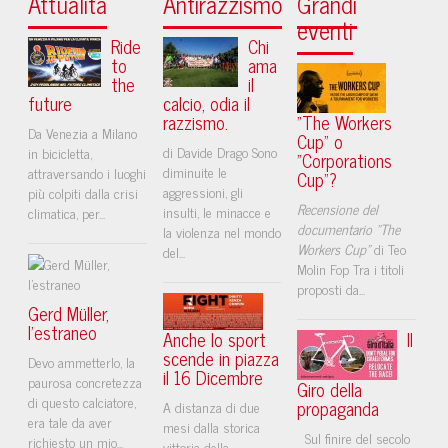
Attualità
Antirazzismo
Grandi
eventi
Ride
Chi
to
ama
the
il
future
calcio, odia il
razzismo.
"The Workers
Da Venezia a Milano
Cup" o
di Davide Drago Sono
in bicicletta,
"Corporations
diminuite le
attraversando i luoghi
Cup"?
aggressioni, gli
più colpiti dalla crisi
Recensione del
insulti, le minacce e
climatica, per...
documentario "The
la violenza nel mondo
Workers Cup"
di Teo
del...
Molin Fop Tra i titoli
proposti da...
Gerd Müller,
l’estraneo
Anche lo sport
Il
scende in piazza
Devo ammetterlo, la
il 16 Dicembre
paurosa concretezza
Giro della
di questo calciatore,
propaganda
A distanza di due
era tale da aver
mesi dalla storica
Sul finire del secolo
richiesto un mio...
vittoria della