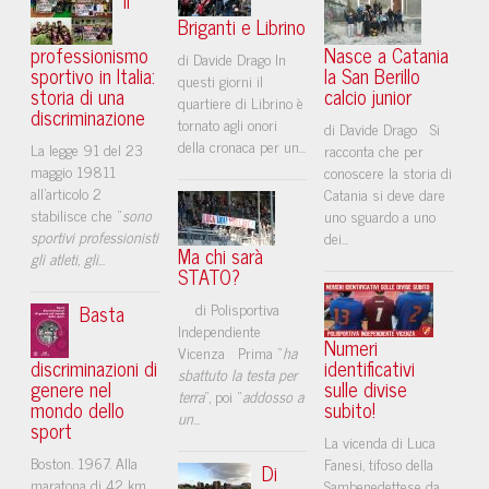
Briganti e Librino
professionismo
Nasce a Catania
di Davide Drago In
sportivo in Italia:
la San Berillo
questi giorni il
storia di una
calcio junior
quartiere di Librino è
discriminazione
tornato agli onori
di Davide Drago Si
della cronaca per un...
La legge 91 del 23
racconta che per
maggio 19811
conoscere la storia di
all’articolo 2
Catania si deve dare
stabilisce che “
sono
uno sguardo a uno
sportivi professionisti
dei...
Ma chi sarà
gli atleti, gli
...
STATO?
di Polisportiva
Basta
Independiente
Numeri
Vicenza Prima “
ha
discriminazioni di
identificativi
sbattuto la testa per
genere nel
sulle divise
terra
”, poi “
addosso a
mondo dello
subito!
un
...
sport
La vicenda di Luca
Boston. 1967. Alla
Fanesi, tifoso della
Di
maratona di 42 km
Sambenedettese da