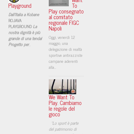
Playground
To
Play consegnato
Dall'Italia a Kobane
al comitato
ROJAVA
regionale FIGC
PLAYGROUND
La
Napoli
nostra dignità è più
​Oggi, venerdi 12
grande di una tenda!
maggio, una
Progetto per
...
delegazione di realtà
sportive antirazziste
campane aderenti
alla...
We Want To
Play. Cambiamo
le regole del
gioco
"Lo sport è parte
del patrimonio di