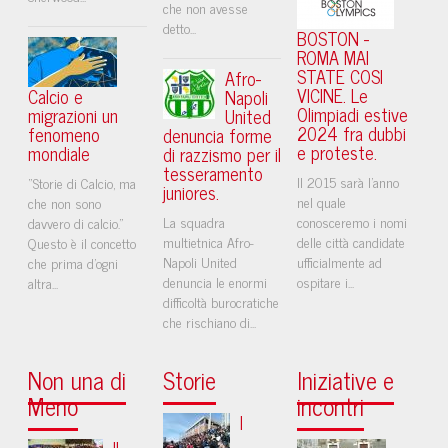
che non avesse
detto...
BOSTON -
ROMA MAI
STATE COSI
Afro-
VICINE. Le
Calcio e
Napoli
Olimpiadi estive
migrazioni un
United
2024 fra dubbi
fenomeno
denuncia forme
e proteste.
mondiale
di razzismo per il
tesseramento
Il 2015 sarà l'anno
“Storie di Calcio, ma
juniores.
nel quale
che non sono
La squadra
conosceremo i nomi
davvero di calcio.”
multietnica Afro-
delle città candidate
Questo è il concetto
Napoli United
ufficialmente ad
che prima d'ogni
denuncia le enormi
ospitare i...
altra...
difficoltà burocratiche
che rischiano di...
Non una di
Storie
Iniziative e
Meno
incontri
I
Il