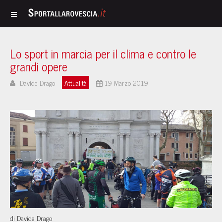
Lo sport in marcia per il clima e contro le
grandi opere
Davide Drago
Attualità
19 Marzo 2019
di Davide Drago