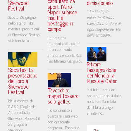
camuffato da
Sherwood
dimissionario
sport: l’Afro-
Festival
Napoli subisce
“
La fifa è più
insulti e
Sabato 26 giugno,
influente di tutti i
pestaggio in
nello stand “libri,
paesi del mondo e di
campo
media e produzioni”
ogni religione per via
di Sherwood Festival
delle emozioni
...
La squadra
si è tenuta la...
interetnica attaccata
in un confronto
amatoriale con la Real
Fac Marano. Gargiulo...
Ritirare
Socrates. La
l'assegnazione
presentazione
dei Mondiali a
del libro a
Russia e Qatar
Sherwood
Tavecchio:
Ieri tutti i notiziari
Festival
magari fossero
sono stati aperti dalla
solo gaffes.
Nella cornice di
notizia della retata
G.A.S.P. (Gagliarde
dell'Fbi a Zurigo
Ho continuato a
Autoproduzioni
all'interno...
guardare i siti web
Sherwood Padova) il
con crescente
27 giugno a
sorpresa . Possibile
Sherwood...