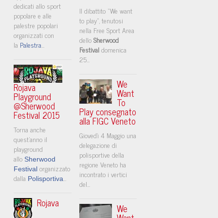
dedicati allo sport
Il dibattito “We want
popolare e alle
to play”, tenutosi
palestre popolari
nella Free Sport Area
organizzati con
dello
Sherwood
la
Palestra
...
Festival
domenica
25...
We
Rojava
Want
Playground
To
@Sherwood
Play consegnato
Festival 2015
alla FIGC Veneto
Torna anche
Giovedì 4 Maggio una
quest'anno il
delegazione di
playground
polisportive della
allo
Sherwood
regione Veneto ha
organizzato
Festival
incontrato i vertici
dalla
...
Polisportiva
del...
Rojava
We
Want