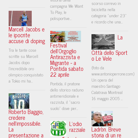
scorso correvo in
campagna We Want
bicicletta nella
To Play, le
categoria "under 23"
polisportive...
e ricordo che una...
Marcell Jacobs e
le ipocrite
La
accuse di doping
Festival
Tra le tante cose
dell'Orgoglio
Città dello Sport
Antirazzista e
scritte su Marcell
o Le Vele
Migrante - a
Jacobs dopo
Pontida sabato
(foto da
l’incredibile oro
22 aprile
www.antonioperrone.com)
olimpico conquistato
Un opera del
a Tokio mi ha...
Pontida, il pratone
maestro Santiago
dello storico raduno
Calatrava Montreal
antimeridionale e
16 maggio 2005 ...
razzista, il "sacro
suolo" dove per...
Roberto Baggio,
credere
nell'impossibile.
L’odio
La
Ladròn. Breve
razziale
presentazione a
storia di un re