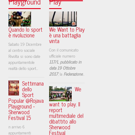
Playground
Play
Quando lo sport
We Want to Play
è rivoluzione
è una battaglia
vinta
Sabato 19 Dicembre
Con il comunicato
al centro sociale
ufficiale numero
Rivolta si sono date
117/L pubblicato in
appuntamentole
data 19 Ottobre
realtà dello sport...
2017
, la
Federazione
...
Settimana
dello
We
Sport
Popular @Rojava
want to play. Il
Playground -
report
Sherwood
multimediale del
Festival 15
dibattito allo
Sherwood
n arrivo 6
Festival
appuntamenti