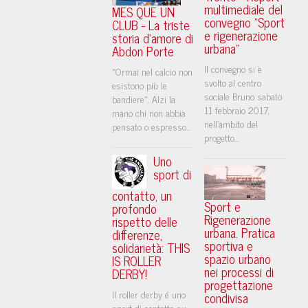
multimediale del
MES QUE UN
convegno "Sport
CLUB - La triste
e rigenerazione
storia d'amore di
urbana"
Abdon Porte
Il convegno si è
«Ormai nel calcio non
svolto al centro
esistono più le
sociale Bruno sabato
bandiere». Alzi la
11 febbraio 2017,
mano chi non abbia
nell'ambito del
pensato o espresso...
progetto...
Uno
sport di
contatto, un
Sport e
profondo
Rigenerazione
rispetto delle
urbana. Pratica
differenze,
sportiva e
solidarietà: THIS
spazio urbano
IS ROLLER
nei processi di
DERBY!
progettazione
Il roller derby é uno
condivisa
sport di contatto su