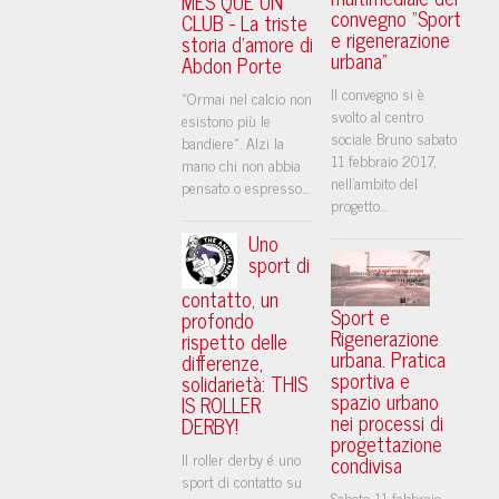
MES QUE UN
convegno "Sport
CLUB - La triste
e rigenerazione
storia d'amore di
urbana"
Abdon Porte
Il convegno si è
«Ormai nel calcio non
svolto al centro
esistono più le
sociale Bruno sabato
bandiere». Alzi la
11 febbraio 2017,
mano chi non abbia
nell'ambito del
pensato o espresso...
progetto...
Uno
sport di
contatto, un
Sport e
profondo
Rigenerazione
rispetto delle
urbana. Pratica
differenze,
sportiva e
solidarietà: THIS
spazio urbano
IS ROLLER
nei processi di
DERBY!
progettazione
Il roller derby é uno
condivisa
sport di contatto su
Sabato 11 febbraio