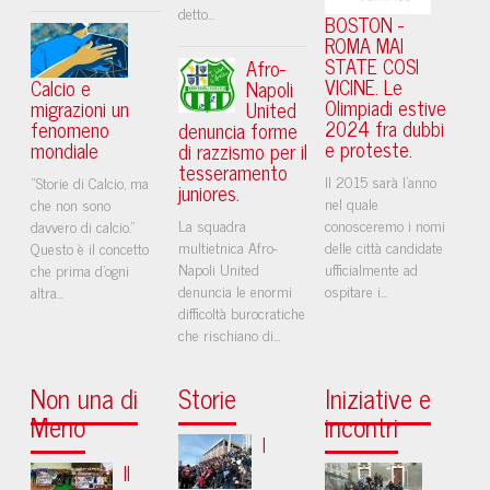
detto...
BOSTON -
ROMA MAI
STATE COSI
Afro-
VICINE. Le
Calcio e
Napoli
Olimpiadi estive
migrazioni un
United
2024 fra dubbi
fenomeno
denuncia forme
e proteste.
mondiale
di razzismo per il
tesseramento
Il 2015 sarà l'anno
“Storie di Calcio, ma
juniores.
nel quale
che non sono
La squadra
conosceremo i nomi
davvero di calcio.”
multietnica Afro-
delle città candidate
Questo è il concetto
Napoli United
ufficialmente ad
che prima d'ogni
denuncia le enormi
ospitare i...
altra...
difficoltà burocratiche
che rischiano di...
Non una di
Storie
Iniziative e
Meno
incontri
I
Il