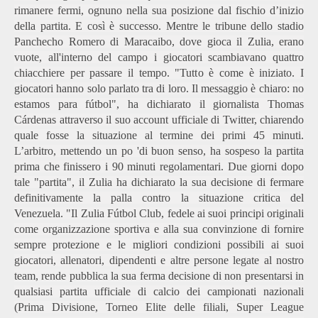
rimanere fermi, ognuno nella sua posizione dal fischio d’inizio
della partita. E così è successo. Mentre le tribune dello stadio
Panchecho Romero di Maracaibo, dove gioca il Zulia, erano
vuote, all'interno del campo i giocatori scambiavano quattro
chiacchiere per passare il tempo. "Tutto è come è iniziato. I
giocatori hanno solo parlato tra di loro. Il messaggio è chiaro: no
estamos para fútbol", ha dichiarato il giornalista Thomas
Cárdenas attraverso il suo account ufficiale di Twitter, chiarendo
quale fosse la situazione al termine dei primi 45 minuti.
L’arbitro, mettendo un po 'di buon senso, ha sospeso la partita
prima che finissero i 90 minuti regolamentari. Due giorni dopo
tale "partita", il Zulia ha dichiarato la sua decisione di fermare
definitivamente la palla contro la situazione critica del
Venezuela. "Il Zulia Fútbol Club, fedele ai suoi principi originali
come organizzazione sportiva e alla sua convinzione di fornire
sempre protezione e le migliori condizioni possibili ai suoi
giocatori, allenatori, dipendenti e altre persone legate al nostro
team, rende pubblica la sua ferma decisione di non presentarsi in
qualsiasi partita ufficiale di calcio dei campionati nazionali
(Prima Divisione, Torneo Elite delle filiali, Super League