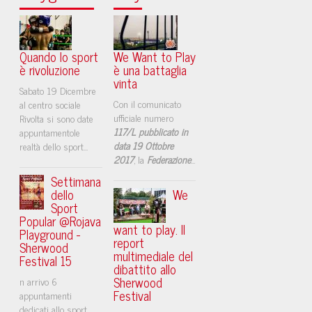
Quando lo sport
We Want to Play
è rivoluzione
è una battaglia
vinta
Sabato 19 Dicembre
Con il comunicato
al centro sociale
ufficiale numero
Rivolta si sono date
117/L pubblicato in
appuntamentole
data 19 Ottobre
realtà dello sport...
2017
, la
Federazione
...
Settimana
dello
We
Sport
Popular @Rojava
want to play. Il
Playground -
report
Sherwood
multimediale del
Festival 15
dibattito allo
Sherwood
n arrivo 6
Festival
appuntamenti
dedicati allo sport