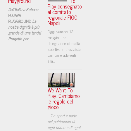
Playground
To
Play consegnato
Dall'Italia a Kobane
al comitato
ROJAVA
regionale FIGC
PLAYGROUND
La
Napoli
nostra dignità è più
​Oggi, venerdi 12
grande di una tenda!
maggio, una
Progetto per
...
delegazione di realtà
sportive antirazziste
campane aderenti
alla...
We Want To
Play. Cambiamo
le regole del
gioco
"Lo sport è parte
del patrimonio di
ogni uomo e di ogni