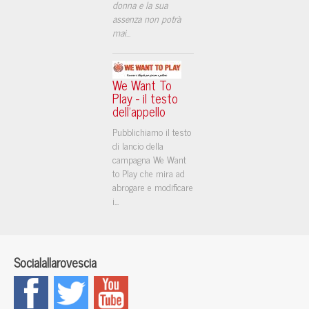
donna e la sua
assenza non potrà
mai
...
We Want To
Play - il testo
dell'appello
Pubblichiamo il testo
di lancio della
campagna We Want
to Play che mira ad
abrogare e modificare
i...
Socialallarovescia