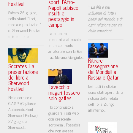
sport: l’Afro-
Festival
Napoli subisce
“
La fifa è più
insulti e
Sabato 26 giugno,
influente di tutti i
pestaggio in
nello stand “libri,
paesi del mondo e di
campo
media e produzioni”
ogni religione per via
di Sherwood Festival
delle emozioni
...
La squadra
si è tenuta la...
interetnica attaccata
in un confronto
amatoriale con la Real
Fac Marano. Gargiulo...
Ritirare
Socrates. La
l'assegnazione
presentazione
dei Mondiali a
del libro a
Russia e Qatar
Sherwood
Tavecchio:
Ieri tutti i notiziari
Festival
magari fossero
sono stati aperti dalla
solo gaffes.
Nella cornice di
notizia della retata
G.A.S.P. (Gagliarde
dell'Fbi a Zurigo
Ho continuato a
Autoproduzioni
all'interno...
guardare i siti web
Sherwood Padova) il
con crescente
27 giugno a
sorpresa . Possibile
Sherwood...
che non avesse