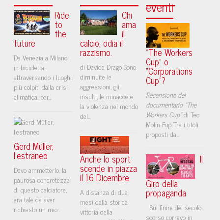
eventi
Ride
Chi
to
ama
the
il
future
calcio, odia il
razzismo.
"The Workers
Da Venezia a Milano
Cup" o
di Davide Drago Sono
in bicicletta,
"Corporations
diminuite le
attraversando i luoghi
Cup"?
aggressioni, gli
più colpiti dalla crisi
Recensione del
insulti, le minacce e
climatica, per...
documentario "The
la violenza nel mondo
Workers Cup"
di Teo
del...
Molin Fop Tra i titoli
proposti da...
Gerd Müller,
l’estraneo
Anche lo sport
Il
scende in piazza
Devo ammetterlo, la
il 16 Dicembre
paurosa concretezza
Giro della
di questo calciatore,
propaganda
A distanza di due
era tale da aver
mesi dalla storica
Sul finire del secolo
richiesto un mio...
vittoria della
scorso correvo in