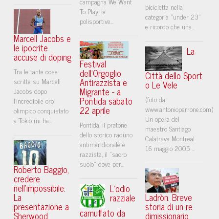
campagna We Want
bicicletta nella
To Play, le
categoria "under 23"
polisportive...
e ricordo che una...
Marcell Jacobs e
le ipocrite
La
accuse di doping
Festival
Tra le tante cose
dell'Orgoglio
Città dello Sport
Antirazzista e
scritte su Marcell
o Le Vele
Migrante - a
Jacobs dopo
Pontida sabato
(foto da
l’incredibile oro
22 aprile
www.antonioperrone.com)
olimpico conquistato
Un opera del
a Tokio mi ha...
Pontida, il pratone
maestro Santiago
dello storico raduno
Calatrava Montreal
antimeridionale e
16 maggio 2005 ...
razzista, il "sacro
suolo" dove per...
Roberto Baggio,
credere
nell'impossibile.
L’odio
La
Ladròn. Breve
razziale
presentazione a
storia di un re
camuffato da
Sherwood
dimissionario