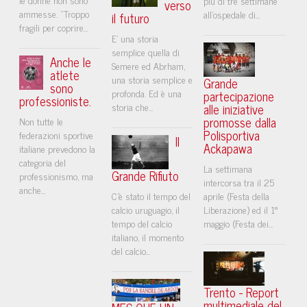
più di tre settimane
verso
ammesse. "Troppo
all'ospedale di...
il futuro
fragili per coprire...
E’ una storia
semplice quella di
Anche le
Semere ed Abrham,
atlete
una storia semplice e
Grande
sono
profonda. Ed è una
partecipazione
professioniste.
storia che...
alle iniziative
promosse dalla
Non tutte le
Polisportiva
federazioni sportive
Il
Ackapawa
italiane prevedono la
categoria del
La settimana
Grande Rifiuto
professionismo, ma
intercorsa tra il 25
anche...
C’è stato il tempo del
aprile (Festa della
calcio uruguagio, il
Liberazione) ed il 1°
tempo del calcio
maggio (Festa dei...
italiano, il momento
del calcio...
Trento - Report
multimediale del