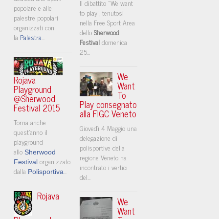
Il dibattito “We want
popolare e alle
to play”, tenutosi
palestre popolari
nella Free Sport Area
organizzati con
dello
Sherwood
la
Palestra
...
Festival
domenica
25...
We
Rojava
Want
Playground
To
@Sherwood
Play consegnato
Festival 2015
alla FIGC Veneto
Torna anche
Giovedì 4 Maggio una
quest'anno il
delegazione di
playground
polisportive della
allo
Sherwood
regione Veneto ha
organizzato
Festival
incontrato i vertici
dalla
...
Polisportiva
del...
Rojava
We
Want