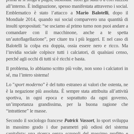
all’interno. È indignazione, spesso manifestata attraverso i social.
Emblematico è stato l’attacco a
Mario Balotelli
, dopo il
Mondiale 2014, quando sui social comparvero una quantità di
insulti spropositati: “se usciamo al primo turno non puoi andare a
comandare con il macchinone, anche a te spetta
un’autoflagellazione”, per citare tra i più leggeri. E nel caso di
Balotelli la colpa era doppia, ossia essere nero e ricco. Ma
l’invidia sociale colpisce tutti i calciatori, di qualsiasi censo,
perché agli occhi di tutti si è ricchi e basta.
Il problema, lo abbiamo scritto più volte, non sono i calciatori in
sé, ma l’intero sistema!
Lo "
sport moderno
” è del tutto estraneo ai valori che ostenta, ne
è la negazione più assoluta. È sempre stata attribuita all’attività
sportiva, in ogni epoca e soprattutto da ogni governo,
un’importanza grandissima, per la buona ragione che
“intrattiene” le masse.
Secondo il sociologo francese
Patrick Vassort
, lo sport sviluppa
in massimo grado i due parametri più odiosi del sistema
capitalista: una ricerca senza scrupoli del massimo profitto e