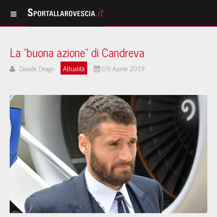
La "buona azione" di Candreva
Davide Drago
Attualità
09 Aprile 2019