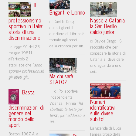
Il
Briganti e Librino
professionismo
Nasce a Catania
di Davide Drago In
sportivo in Italia:
la San Berillo
questi giorni il
storia di una
calcio junior
quartiere di Librino è
discriminazione
tornato agli onori
di Davide Drago Si
della cronaca per un...
La legge 91 del 23
racconta che per
maggio 19811
conoscere la storia di
all’articolo 2
Catania si deve dare
stabilisce che “
sono
uno sguardo a uno
sportivi professionisti
dei...
Ma chi sarà
gli atleti, gli
...
STATO?
di Polisportiva
Basta
Independiente
Numeri
Vicenza Prima “
ha
discriminazioni di
identificativi
sbattuto la testa per
genere nel
sulle divise
terra
”, poi “
addosso a
mondo dello
subito!
un
...
sport
La vicenda di Luca
Boston. 1967. Alla
Fanesi, tifoso della