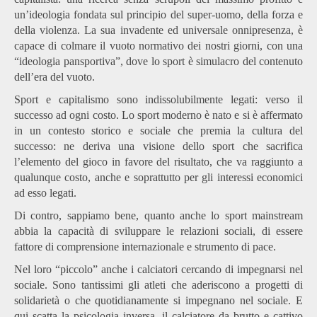
un’ideologia fondata sul principio del super-uomo, della forza e
della violenza. La sua invadente ed universale onnipresenza, è
capace di colmare il vuoto normativo dei nostri giorni, con una
“ideologia pansportiva”, dove lo sport è simulacro del contenuto
dell’era del vuoto.
Sport e capitalismo sono indissolubilmente legati: verso il
successo ad ogni costo. Lo sport moderno è nato e si è affermato
in un contesto storico e sociale che premia la cultura del
successo: ne deriva una visione dello sport che sacrifica
l’elemento del gioco in favore del risultato, che va raggiunto a
qualunque costo, anche e soprattutto per gli interessi economici
ad esso legati.
Di contro, sappiamo bene, quanto anche lo sport mainstream
abbia la capacità di sviluppare le relazioni sociali, di essere
fattore di comprensione internazionale e strumento di pace.
Nel loro “piccolo” anche i calciatori cercando di impegnarsi nel
sociale. Sono tantissimi gli atleti che aderiscono a progetti di
solidarietà o che quotidianamente si impegnano nel sociale. E
qui scatta la psicologia inversa, il calciatore da brutto e cattivo