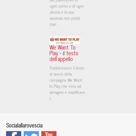
ogni uomo e di ogni
donna e la sua
assenza non potrà
mai
...
We Want To
Play - il testo
dell'appello
Pubblichiamo il testo
di lancio della
campagna We Want
to Play che mira ad
abrogare e modificare
i...
Socialallarovescia