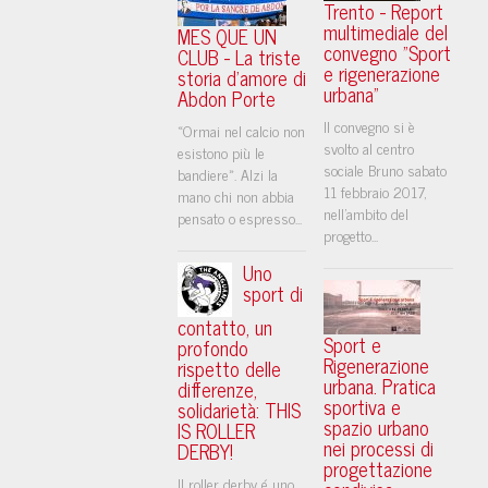
Trento - Report
multimediale del
MES QUE UN
convegno "Sport
CLUB - La triste
e rigenerazione
storia d'amore di
urbana"
Abdon Porte
Il convegno si è
«Ormai nel calcio non
svolto al centro
esistono più le
sociale Bruno sabato
bandiere». Alzi la
11 febbraio 2017,
mano chi non abbia
nell'ambito del
pensato o espresso...
progetto...
Uno
sport di
contatto, un
Sport e
profondo
Rigenerazione
rispetto delle
urbana. Pratica
differenze,
sportiva e
solidarietà: THIS
spazio urbano
IS ROLLER
nei processi di
DERBY!
progettazione
Il roller derby é uno