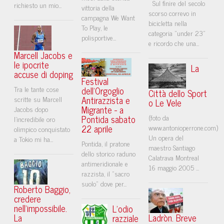
Sul finire del secolo
richiesto un mio...
vittoria della
scorso correvo in
campagna We Want
bicicletta nella
To Play, le
categoria "under 23"
polisportive...
e ricordo che una...
Marcell Jacobs e
le ipocrite
La
accuse di doping
Festival
Tra le tante cose
dell'Orgoglio
Città dello Sport
Antirazzista e
scritte su Marcell
o Le Vele
Migrante - a
Jacobs dopo
Pontida sabato
(foto da
l’incredibile oro
22 aprile
www.antonioperrone.com)
olimpico conquistato
Un opera del
a Tokio mi ha...
Pontida, il pratone
maestro Santiago
dello storico raduno
Calatrava Montreal
antimeridionale e
16 maggio 2005 ...
razzista, il "sacro
suolo" dove per...
Roberto Baggio,
credere
nell'impossibile.
L’odio
La
Ladròn. Breve
razziale