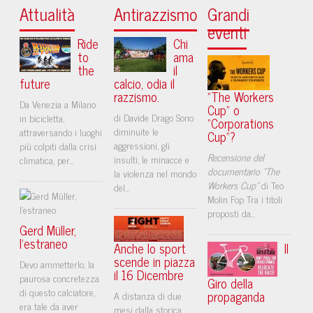
Attualità
Antirazzismo
Grandi
eventi
Ride
Chi
to
ama
the
il
future
calcio, odia il
razzismo.
"The Workers
Da Venezia a Milano
Cup" o
di Davide Drago Sono
in bicicletta,
"Corporations
diminuite le
attraversando i luoghi
Cup"?
aggressioni, gli
più colpiti dalla crisi
Recensione del
insulti, le minacce e
climatica, per...
documentario "The
la violenza nel mondo
Workers Cup"
di Teo
del...
Molin Fop Tra i titoli
proposti da...
Gerd Müller,
l’estraneo
Anche lo sport
Il
scende in piazza
Devo ammetterlo, la
il 16 Dicembre
paurosa concretezza
Giro della
di questo calciatore,
propaganda
A distanza di due
era tale da aver
mesi dalla storica