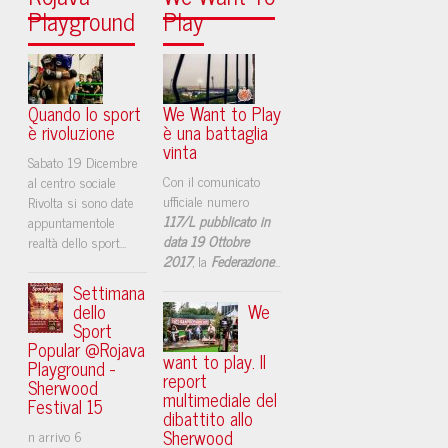
Playground
Play
Quando lo sport
We Want to Play
è rivoluzione
è una battaglia
vinta
Sabato 19 Dicembre
Con il comunicato
al centro sociale
ufficiale numero
Rivolta si sono date
117/L pubblicato in
appuntamentole
data 19 Ottobre
realtà dello sport...
2017
, la
Federazione
...
Settimana
dello
We
Sport
Popular @Rojava
want to play. Il
Playground -
report
Sherwood
multimediale del
Festival 15
dibattito allo
Sherwood
n arrivo 6