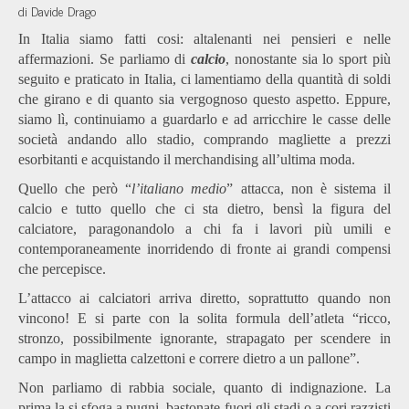
di Davide Drago
In Italia siamo fatti cosi: altalenanti nei pensieri e nelle
affermazioni. Se parliamo di
calcio
, nonostante sia lo sport più
seguito e praticato in Italia, ci lamentiamo della quantità di soldi
che girano e di quanto sia vergognoso questo aspetto. Eppure,
siamo lì, continuiamo a guardarlo e ad arricchire le casse delle
società andando allo stadio, comprando magliette a prezzi
esorbitanti e acquistando il merchandising all’ultima moda.
Quello che però “
l’italiano medio
” attacca, non è sistema il
calcio e tutto quello che ci sta dietro, bensì la figura del
calciatore, paragonandolo a chi fa i lavori più umili e
contemporaneamente inorridendo di fronte ai grandi compensi
che percepisce.
L’attacco ai calciatori arriva diretto, soprattutto quando non
vincono! E si parte con la solita formula dell’atleta “ricco,
stronzo, possibilmente ignorante, strapagato per scendere in
campo in maglietta calzettoni e correre dietro a un pallone”.
Non parliamo di rabbia sociale, quanto di indignazione. La
prima la si sfoga a pugni, bastonate fuori gli stadi o a cori razzisti