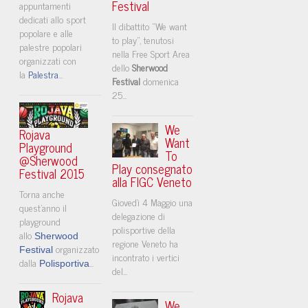
Festival
appuntamenti
dedicati allo sport
Il dibattito “We want
popolare e alle
to play”, tenutosi
palestre popolari
nella Free Sport Area
organizzati con
dello
Sherwood
la
Palestra
...
Festival
domenica
25...
We
Rojava
Want
Playground
To
@Sherwood
Play consegnato
Festival 2015
alla FIGC Veneto
Torna anche
Giovedì 4 Maggio una
quest'anno il
delegazione di
playground
polisportive della
allo
Sherwood
regione Veneto ha
organizzato
Festival
incontrato i vertici
dalla
...
Polisportiva
del...
Rojava
We