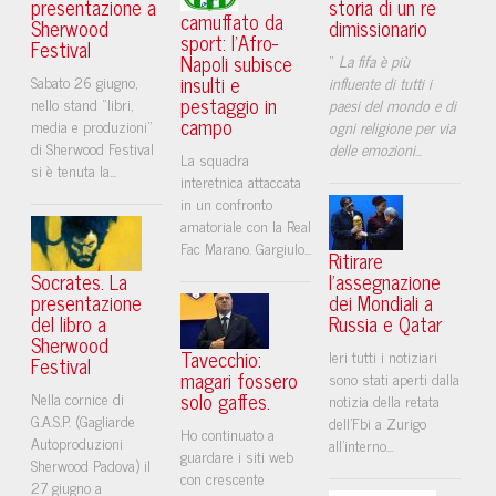
presentazione a
storia di un re
camuffato da
Sherwood
dimissionario
sport: l’Afro-
Festival
Napoli subisce
“
La fifa è più
insulti e
Sabato 26 giugno,
influente di tutti i
pestaggio in
nello stand “libri,
paesi del mondo e di
campo
media e produzioni”
ogni religione per via
di Sherwood Festival
delle emozioni
...
La squadra
si è tenuta la...
interetnica attaccata
in un confronto
amatoriale con la Real
Fac Marano. Gargiulo...
Ritirare
Socrates. La
l'assegnazione
presentazione
dei Mondiali a
del libro a
Russia e Qatar
Sherwood
Tavecchio:
Ieri tutti i notiziari
Festival
magari fossero
sono stati aperti dalla
solo gaffes.
Nella cornice di
notizia della retata
G.A.S.P. (Gagliarde
dell'Fbi a Zurigo
Ho continuato a
Autoproduzioni
all'interno...
guardare i siti web
Sherwood Padova) il
con crescente
27 giugno a