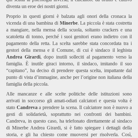
diventa un eroe dei nostri giorni.
Proprio in questi giorni è balzata agli onori della cronaca la
vicenda di una bambina di
Minerbe
. La piccola è stata costretta
a mangiare, nella mensa della scuola, soltanto crackers e una
scatoletta di tonno, perché i suoi genitori erano indietro con il
pagamento della retta. La scelta sarebbe stata concordata tra i
gestori della mensa e il Comune, di cui è sindaco il leghista
Andrea Girardi
, dopo inutili solleciti al pagamento verso la
famiglia. È inutile giraci intorno, il sindaco, imitando il suo
“capitano”, ha deciso di prendere questa scelta, impattante dal
punto di vista d’immagine, anche per l’origine non italiana della
famiglia della piccola.
Alle mancanze e alle scelte politiche delle istituzioni sono
arrivati in soccorso gli amati-odiati calciatori e questa volta è
stato
Candreva
a prendere la scena. Il calciatore non è nuovo a
gesti di solidarietà, soprattutto nei confronti dei bambini.
Candreva, in questo caso, ha telefonato direttamente al sindaco
di Minerbe Andrea Girardi, si è fatto spiegare i dettagli della
storia, e gli ha chiesto come muoversi per risolverla. Così,