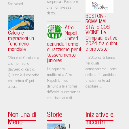
sorpresa . Possibile
Sherwood...
che non avesse
detto...
BOSTON -
ROMA MAI
STATE COSI
Afro-
VICINE. Le
Calcio e
Napoli
Olimpiadi estive
migrazioni un
United
2024 fra dubbi
fenomeno
denuncia forme
e proteste.
mondiale
di razzismo per il
tesseramento
Il 2015 sarà l'anno
“Storie di Calcio, ma
juniores.
nel quale
che non sono
La squadra
conosceremo i nomi
davvero di calcio.”
multietnica Afro-
delle città candidate
Questo è il concetto
Napoli United
ufficialmente ad
che prima d'ogni
denuncia le enormi
ospitare i...
altra...
difficoltà burocratiche
che rischiano di...
Non una di
Storie
Iniziative e
Meno
incontri
I