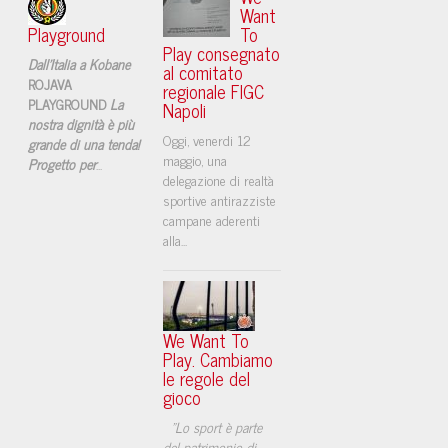
Want
Playground
To
Play consegnato
Dall'Italia a Kobane
al comitato
ROJAVA
regionale FIGC
PLAYGROUND
La
Napoli
nostra dignità è più
​Oggi, venerdi 12
grande di una tenda!
maggio, una
Progetto per
...
delegazione di realtà
sportive antirazziste
campane aderenti
alla...
We Want To
Play. Cambiamo
le regole del
gioco
"Lo sport è parte
del patrimonio di