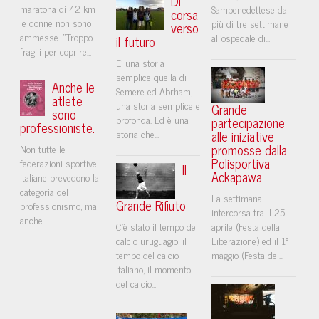
Di
maratona di 42 km
Sambenedettese da
corsa
le donne non sono
più di tre settimane
verso
ammesse. "Troppo
all'ospedale di...
il futuro
fragili per coprire...
E’ una storia
semplice quella di
Anche le
Semere ed Abrham,
atlete
una storia semplice e
Grande
sono
profonda. Ed è una
partecipazione
professioniste.
storia che...
alle iniziative
promosse dalla
Non tutte le
Polisportiva
federazioni sportive
Il
Ackapawa
italiane prevedono la
categoria del
La settimana
Grande Rifiuto
professionismo, ma
intercorsa tra il 25
anche...
C’è stato il tempo del
aprile (Festa della
calcio uruguagio, il
Liberazione) ed il 1°
tempo del calcio
maggio (Festa dei...
italiano, il momento
del calcio...