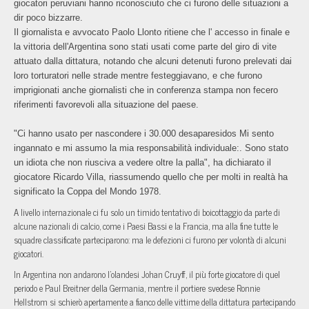
giocatori peruviani hanno riconosciuto che ci furono delle situazioni a
dir poco bizzarre.
Il giornalista e avvocato Paolo Llonto ritiene che l' accesso in finale e
la vittoria dell'Argentina sono stati usati come parte del giro di vite
attuato dalla dittatura, notando che alcuni detenuti furono prelevati dai
loro torturatori nelle strade mentre festeggiavano, e che furono
imprigionati anche giornalisti che in conferenza stampa non fecero
riferimenti favorevoli alla situazione del paese.
"Ci hanno usato per nascondere i 30.000 desaparesidos Mi sento
ingannato e mi assumo la mia responsabilità individuale:. Sono stato
un idiota che non riusciva a vedere oltre la palla", ha dichiarato il
giocatore Ricardo Villa, riassumendo quello che per molti in realtà ha
significato la Coppa del Mondo 1978.
A livello internazionale ci fu solo un timido tentativo di boicottaggio da parte di
alcune nazionali di calcio, come i Paesi Bassi e la Francia, ma alla fine tutte le
squadre classificate parteciparono: ma le defezioni ci furono per volontà di alcuni
giocatori.
In Argentina non andarono l'olandesi Johan Cruyff, il più forte giocatore di quel
periodo e Paul Breitner della Germania, mentre il portiere svedese Ronnie
Hellstrom si schierò apertamente a fianco delle vittime della dittatura partecipando