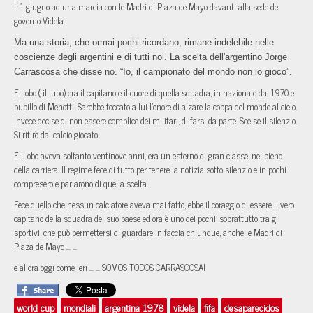
il 1 giugno ad una marcia con le Madri di Plaza de Mayo davanti alla sede del
governo Videla.
Ma una storia, che ormai pochi ricordano, rimane indelebile nelle
coscienze degli argentini e di tutti noi. La scelta dell'argentino Jorge
Carrascosa che disse no. “Io, il campionato del mondo non lo gioco”.
El lobo ( il lupo) era il capitano e il cuore di quella squadra, in nazionale dal 1970 e
pupillo di Menotti. Sarebbe toccato a lui l’onore di alzare la coppa del mondo al cielo.
Invece decise di non essere complice dei militari, di farsi da parte. Scelse il silenzio.
Si ritirò dal calcio giocato.
El Lobo aveva soltanto ventinove anni, era un esterno di gran classe, nel pieno
della carriera. Il regime fece di tutto per tenere la notizia sotto silenzio e in pochi
compresero e parlarono di quella scelta.
Fece quello che nessun calciatore aveva mai fatto, ebbe il coraggio di essere il vero
capitano della squadra del suo paese ed ora è uno dei pochi, soprattutto tra gli
sportivi, che può permettersi di guardare in faccia chiunque, anche le Madri di
Plaza de Mayo ... ...
e allora oggi come ieri ... ... SOMOS TODOS CARRASCOSA!
world cup
mondiali
argentina 1978
videla
fifa
desaparecidos