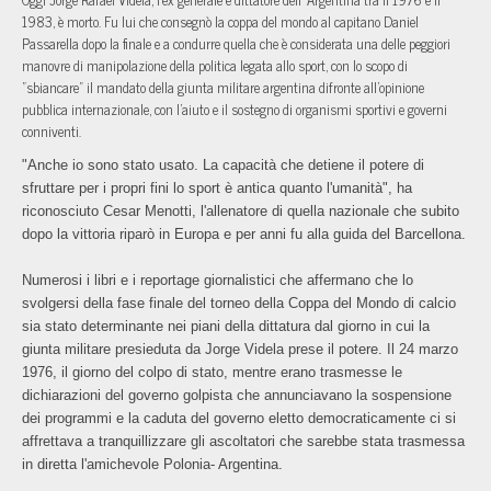
1983, è morto. Fu lui che consegnò la coppa del mondo al capitano Daniel
Passarella dopo la finale e a condurre quella che è considerata una delle peggiori
manovre di manipolazione della politica legata allo sport, con lo scopo di
"sbiancare" il mandato della giunta militare argentina difronte all'opinione
pubblica internazionale, con l'aiuto e il sostegno di organismi sportivi e governi
conniventi.
"Anche io sono stato usato. La capacità che detiene il potere di
sfruttare per i propri fini lo sport è antica quanto l'umanità", ha
riconosciuto Cesar Menotti, l'allenatore di quella nazionale che subito
dopo la vittoria riparò in Europa e per anni fu alla guida del Barcellona.
Numerosi i libri e i reportage giornalistici che affermano che lo
svolgersi della fase finale del torneo della Coppa del Mondo di calcio
sia stato determinante nei piani della dittatura dal giorno in cui la
giunta militare presieduta da Jorge Videla prese il potere. Il 24 marzo
1976, il giorno del colpo di stato, mentre erano trasmesse le
dichiarazioni del governo golpista che annunciavano la sospensione
dei programmi e la caduta del governo eletto democraticamente ci si
affrettava a tranquillizzare gli ascoltatori che sarebbe stata trasmessa
in diretta l'amichevole Polonia- Argentina.