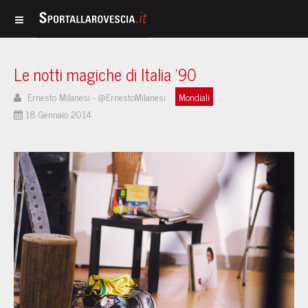
Le notti magiche di Italia '90
Ernesto Milanesi - @ErnestoMilanesi
Mondiali
18 Gennaio 2014