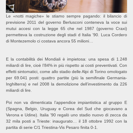
Le «notti magiche» le stiamo sempre pagando: il bilancio di
previsione 2011 del governo Berlusconi conteneva la voce sui
mutui accesi con la legge 65 che nel 1987 (governo Craxi)
permetteva la costruzione degli stadi d Italia ’90. Luca Cordero
di Montezemolo ci costava ancora 55 milioni…
E la contabilità dei Mondiali è impietosa: una spesa di 1.248
miliardi di lire, cioè l’84% in più rispetto ai costi preventivati. Con
effetti sintomatici, come allo stadio delle Alpi di Torino omologato
per 69.041 posti: quattro partite (più la semifinale Germania-
Inghilterra) e nel 2008 la demolizione dell’investimento da 226
miliardi di lire.
Poi non va dimenticata l’appendice impiantistica al gruppo E
(Spagna, Belgio, Uruguay e Corea del Sud che giocavano a
Verona e Udine). Italia ’90 regalò uno stadio nuovo di zecca da
32 mila posti a Trieste: inaugurato… il 18 ottobre 1992 con la
partita di serie C/1 Triestina-Vis Pesaro finita 0-1.