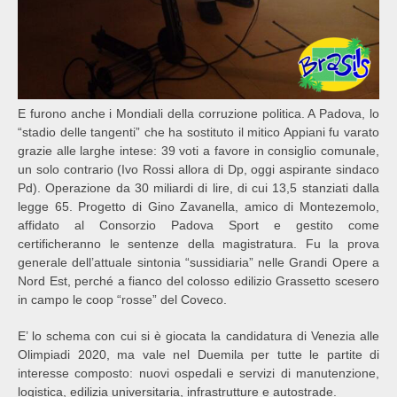
E furono anche i Mondiali della corruzione politica. A Padova, lo
“stadio delle tangenti” che ha sostituto il mitico Appiani fu varato
grazie alle larghe intese: 39 voti a favore in consiglio comunale,
un solo contrario (Ivo Rossi allora di Dp, oggi aspirante sindaco
Pd). Operazione da 30 miliardi di lire, di cui 13,5 stanziati dalla
legge 65. Progetto di Gino Zavanella, amico di Montezemolo,
affidato al Consorzio Padova Sport e gestito come
certificheranno le sentenze della magistratura. Fu la prova
generale dell’attuale sintonia “sussidiaria” nelle Grandi Opere a
Nord Est, perché a fianco del colosso edilizio Grassetto scesero
in campo le coop “rosse” del Coveco.
E’ lo schema con cui si è giocata la candidatura di Venezia alle
Olimpiadi 2020, ma vale nel Duemila per tutte le partite di
interesse composto: nuovi ospedali e servizi di manutenzione,
logistica, edilizia universitaria, infrastrutture e autostrade.