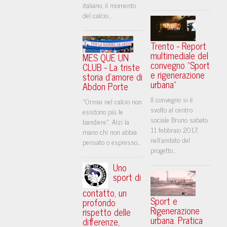
italiano, il momento
del calcio...
Trento - Report
multimediale del
MES QUE UN
convegno "Sport
CLUB - La triste
e rigenerazione
storia d'amore di
urbana"
Abdon Porte
Il convegno si è
«Ormai nel calcio non
svolto al centro
esistono più le
sociale Bruno sabato
bandiere». Alzi la
11 febbraio 2017,
mano chi non abbia
nell'ambito del
pensato o espresso...
progetto...
Uno
sport di
contatto, un
Sport e
profondo
Rigenerazione
rispetto delle
urbana. Pratica
differenze,