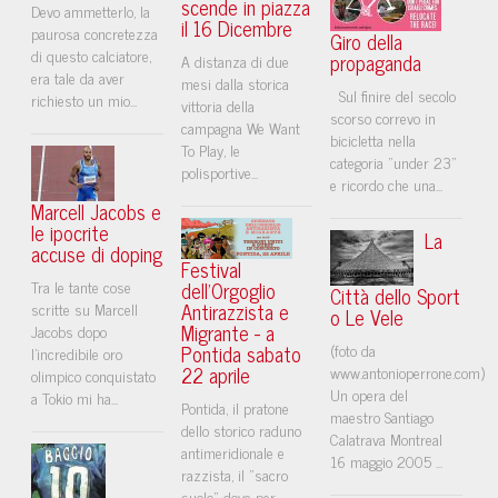
scende in piazza
Devo ammetterlo, la
il 16 Dicembre
paurosa concretezza
Giro della
di questo calciatore,
propaganda
A distanza di due
era tale da aver
mesi dalla storica
Sul finire del secolo
richiesto un mio...
vittoria della
scorso correvo in
campagna We Want
bicicletta nella
To Play, le
categoria "under 23"
polisportive...
e ricordo che una...
Marcell Jacobs e
le ipocrite
La
accuse di doping
Festival
Tra le tante cose
dell'Orgoglio
Città dello Sport
Antirazzista e
scritte su Marcell
o Le Vele
Migrante - a
Jacobs dopo
Pontida sabato
(foto da
l’incredibile oro
22 aprile
www.antonioperrone.com)
olimpico conquistato
Un opera del
a Tokio mi ha...
Pontida, il pratone
maestro Santiago
dello storico raduno
Calatrava Montreal
antimeridionale e
16 maggio 2005 ...
razzista, il "sacro
suolo" dove per...