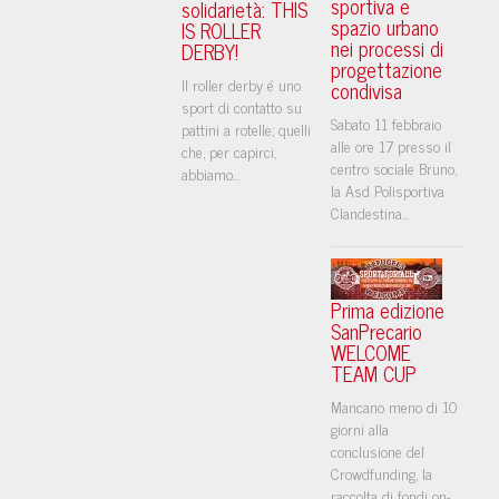
sportiva e
solidarietà: THIS
spazio urbano
IS ROLLER
nei processi di
DERBY!
progettazione
Il roller derby é uno
condivisa
sport di contatto su
Sabato 11 febbraio
pattini a rotelle; quelli
alle ore 17 presso il
che, per capirci,
centro sociale Bruno,
abbiamo...
la Asd Polisportiva
Clandestina...
Prima edizione
SanPrecario
WELCOME
TEAM CUP
Mancano meno di 10
giorni alla
conclusione del
Crowdfunding, la
raccolta di fondi on-