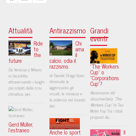
Attualità
Antirazzismo
Grandi
eventi
Ride
Chi
to
ama
the
il
future
calcio, odia il
razzismo.
"The Workers
Da Venezia a Milano
Cup" o
di Davide Drago Sono
in bicicletta,
"Corporations
diminuite le
attraversando i luoghi
Cup"?
aggressioni, gli
più colpiti dalla crisi
Recensione del
insulti, le minacce e
climatica, per...
documentario "The
la violenza nel mondo
Workers Cup"
di Teo
del...
Molin Fop Tra i titoli
proposti da...
Gerd Müller,
l’estraneo
Anche lo sport
Il