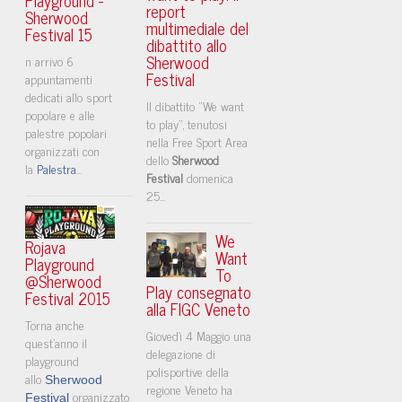
report
Sherwood
multimediale del
Festival 15
dibattito allo
Sherwood
n arrivo 6
Festival
appuntamenti
dedicati allo sport
Il dibattito “We want
popolare e alle
to play”, tenutosi
palestre popolari
nella Free Sport Area
organizzati con
dello
Sherwood
la
Palestra
...
Festival
domenica
25...
We
Rojava
Want
Playground
To
@Sherwood
Play consegnato
Festival 2015
alla FIGC Veneto
Torna anche
Giovedì 4 Maggio una
quest'anno il
delegazione di
playground
polisportive della
allo
Sherwood
regione Veneto ha
organizzato
Festival