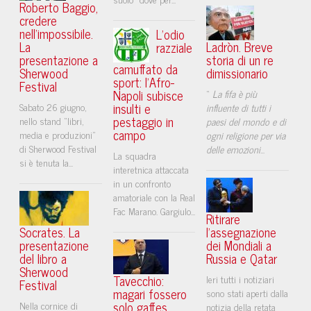
Roberto Baggio,
credere
nell'impossibile.
L’odio
La
Ladròn. Breve
razziale
presentazione a
storia di un re
camuffato da
Sherwood
dimissionario
sport: l’Afro-
Festival
Napoli subisce
“
La fifa è più
insulti e
Sabato 26 giugno,
influente di tutti i
pestaggio in
nello stand “libri,
paesi del mondo e di
campo
media e produzioni”
ogni religione per via
di Sherwood Festival
delle emozioni
...
La squadra
si è tenuta la...
interetnica attaccata
in un confronto
amatoriale con la Real
Fac Marano. Gargiulo...
Ritirare
Socrates. La
l'assegnazione
presentazione
dei Mondiali a
del libro a
Russia e Qatar
Sherwood
Tavecchio:
Ieri tutti i notiziari
Festival
magari fossero
sono stati aperti dalla
solo gaffes.
Nella cornice di
notizia della retata