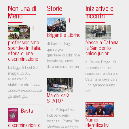
Non una di
Storie
Iniziative e
Meno
incontri
I
Il
Briganti e Librino
professionismo
Nasce a Catania
di Davide Drago In
sportivo in Italia:
la San Berillo
questi giorni il
storia di una
calcio junior
quartiere di Librino è
discriminazione
tornato agli onori
di Davide Drago Si
della cronaca per un...
La legge 91 del 23
racconta che per
maggio 19811
conoscere la storia di
all’articolo 2
Catania si deve dare
stabilisce che “
sono
uno sguardo a uno
sportivi professionisti
dei...
Ma chi sarà
gli atleti, gli
...
STATO?
di Polisportiva
Basta
Independiente
Numeri
Vicenza Prima “
ha
discriminazioni di
identificativi
sbattuto la testa per