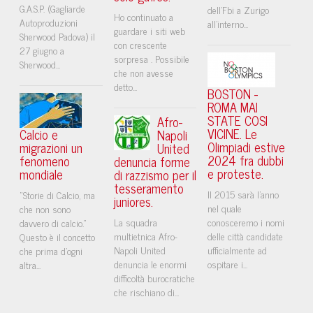
G.A.S.P. (Gagliarde
dell'Fbi a Zurigo
Ho continuato a
Autoproduzioni
all'interno...
guardare i siti web
Sherwood Padova) il
con crescente
27 giugno a
sorpresa . Possibile
Sherwood...
che non avesse
detto...
BOSTON -
ROMA MAI
STATE COSI
Afro-
VICINE. Le
Calcio e
Napoli
Olimpiadi estive
migrazioni un
United
2024 fra dubbi
fenomeno
denuncia forme
e proteste.
mondiale
di razzismo per il
tesseramento
Il 2015 sarà l'anno
“Storie di Calcio, ma
juniores.
nel quale
che non sono
La squadra
conosceremo i nomi
davvero di calcio.”
multietnica Afro-
delle città candidate
Questo è il concetto
Napoli United
ufficialmente ad
che prima d'ogni
denuncia le enormi
ospitare i...
altra...
difficoltà burocratiche
che rischiano di...