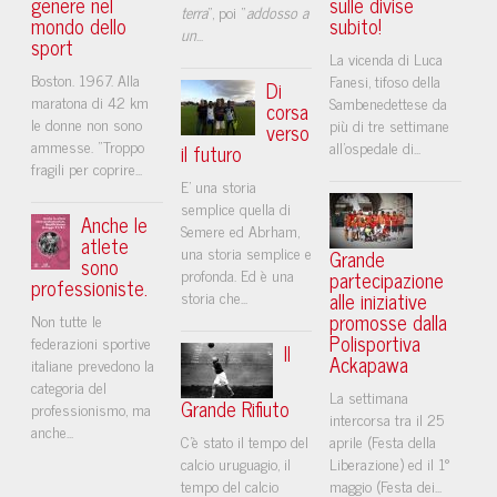
genere nel
sulle divise
terra
”, poi “
addosso a
mondo dello
subito!
un
...
sport
La vicenda di Luca
Boston. 1967. Alla
Fanesi, tifoso della
Di
maratona di 42 km
Sambenedettese da
corsa
le donne non sono
più di tre settimane
verso
ammesse. "Troppo
all'ospedale di...
il futuro
fragili per coprire...
E’ una storia
semplice quella di
Anche le
Semere ed Abrham,
atlete
una storia semplice e
Grande
sono
profonda. Ed è una
partecipazione
professioniste.
storia che...
alle iniziative
promosse dalla
Non tutte le
Polisportiva
federazioni sportive
Il
Ackapawa
italiane prevedono la
categoria del
La settimana
Grande Rifiuto
professionismo, ma
intercorsa tra il 25
anche...
C’è stato il tempo del
aprile (Festa della
calcio uruguagio, il
Liberazione) ed il 1°
tempo del calcio
maggio (Festa dei...