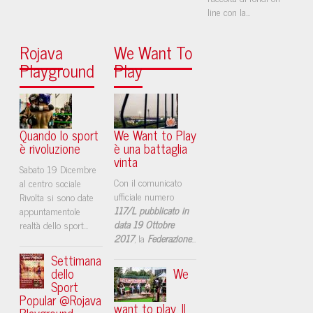
line con la...
Rojava
We Want To
Playground
Play
Quando lo sport
We Want to Play
è rivoluzione
è una battaglia
vinta
Sabato 19 Dicembre
Con il comunicato
al centro sociale
ufficiale numero
Rivolta si sono date
117/L pubblicato in
appuntamentole
data 19 Ottobre
realtà dello sport...
2017
, la
Federazione
...
Settimana
dello
We
Sport
Popular @Rojava
want to play. Il
Playground -