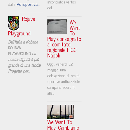
incontrato i vertici
dalla
...
Polisportiva
del...
Rojava
We
Want
Playground
To
Play consegnato
Dall'Italia a Kobane
al comitato
ROJAVA
regionale FIGC
PLAYGROUND
La
Napoli
nostra dignità è più
​Oggi, venerdi 12
grande di una tenda!
maggio, una
Progetto per
...
delegazione di realtà
sportive antirazziste
campane aderenti
alla...
We Want To
Play. Cambiamo